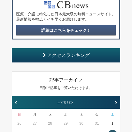
医療・介護に特化した日本最大級の無料ニュースサイト。
最新情報を幅広くイチ早くお届けします。
詳細はこちらをチェック！
アクセスランキング
記事アーカイブ
日別で記事をご覧いただけます。
‹
›
2026 / 08
日
月
火
水
木
金
土
26
27
28
29
30
31
1