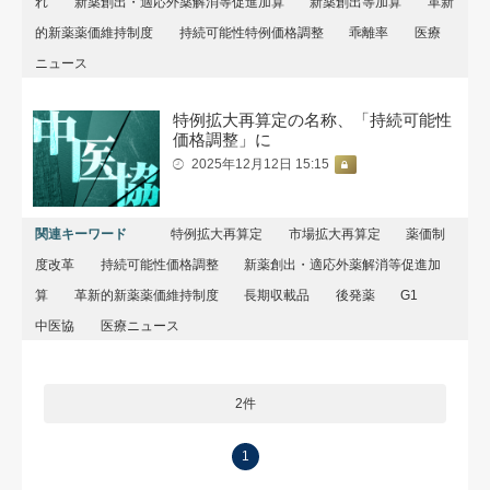
れ
新薬創出・適応外薬解消等促進加算
新薬創出等加算
革新
的新薬薬価維持制度
持続可能性特例価格調整
乖離率
医療
ニュース
特例拡大再算定の名称、「持続可能性
価格調整」に
2025年12月12日 15:15
関連キーワード
特例拡大再算定
市場拡大再算定
薬価制
度改革
持続可能性価格調整
新薬創出・適応外薬解消等促進加
算
革新的新薬薬価維持制度
長期収載品
後発薬
G1
中医協
医療ニュース
2件
1