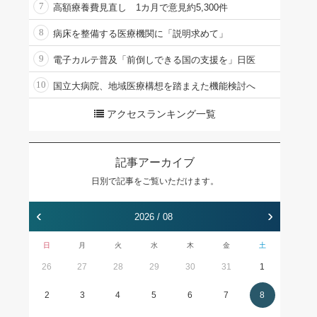
7
高額療養費見直し 1カ月で意見約5,300件
8
病床を整備する医療機関に「説明求めて」
9
電子カルテ普及「前倒しできる国の支援を」日医
10
国立大病院、地域医療構想を踏まえた機能検討へ
アクセスランキング一覧
記事アーカイブ
日別で記事をご覧いただけます。
‹
›
2026 / 08
日
月
火
水
木
金
土
26
27
28
29
30
31
1
2
3
4
5
6
7
8