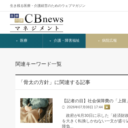
生き残る医療・介護経営のためのウェブマガジン
医療
介護・障害福祉
病院広報
関連キーワード一覧
「骨太の方針」に関連する記事
【記者の目】社会保障費の「上限
2026年07月08日 17:44
政府が6月30日に示した「経済財
を大きく転換しかねない一文が盛り
障負...