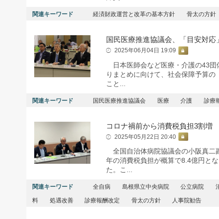
関連キーワード
経済財政運営と改革の基本方針
骨太の方針
国民医療推進協議会、「目安対応
2025年06月04日 19:09
日本医師会など医療・介護の43団体
りまとめに向けて、社会保障予算の
こと...
関連キーワード
国民医療推進協議会
医療
介護
診療
コロナ禍前から消費税負担3割増
2025年05月22日 20:40
全国自治体病院協議会の小阪真二副会
年の消費税負担が概算で8.4億円とな
た。こ...
関連キーワード
全自病
島根県立中央病院
公立病院
料
処遇改善
診療報酬改定
骨太の方針
人事院勧告