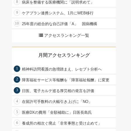
8
病床を整備する医療機関に「説明求めて」
9
ケアプラン連携システム、1月にWEB移行
10
25年度の総合的な自己評価「A」 国病機構
アクセスランキング一覧
月間アクセスランキング
1
精神科訪問看護の急増踏まえ、レセプト分析へ
2
障害福祉サービス等報酬を「障害福祉報酬」に変更
3
日医、電子カルテ巡る厚労相の発言を評価
4
在留許可手数料の大幅引き上げに「NO」
5
医療DXの費用「全額補助に」日医長島氏
6
養成所の相次ぐ廃止「非常事態と受け止めて」