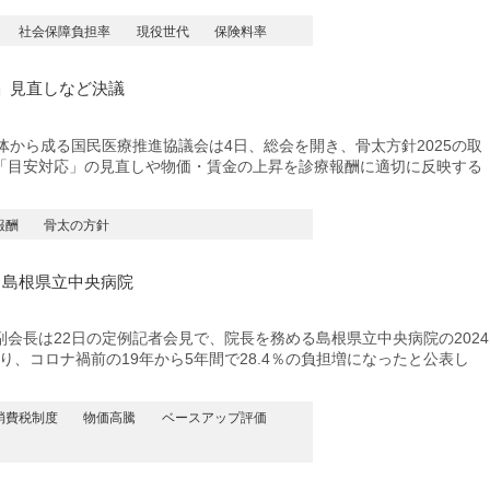
社会保障負担率
現役世代
保険料率
」見直しなど決議
から成る国民医療推進協議会は4日、総会を開き、骨太方針2025の取
「目安対応」の見直しや物価・賃金の上昇を診療報酬に適切に反映する
報酬
骨太の方針
 島根県立中央病院
長は22日の定例記者会見で、院長を務める島根県立中央病院の2024
り、コロナ禍前の19年から5年間で28.4％の負担増になったと公表し
消費税制度
物価高騰
ベースアップ評価