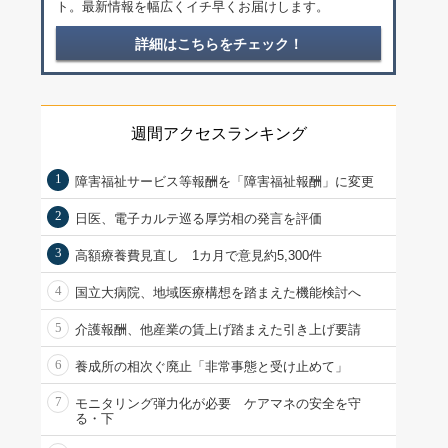
ト。最新情報を幅広くイチ早くお届けします。
詳細はこちらをチェック！
週間アクセスランキング
1
障害福祉サービス等報酬を「障害福祉報酬」に変更
2
日医、電子カルテ巡る厚労相の発言を評価
3
高額療養費見直し 1カ月で意見約5,300件
4
国立大病院、地域医療構想を踏まえた機能検討へ
5
介護報酬、他産業の賃上げ踏まえた引き上げ要請
6
養成所の相次ぐ廃止「非常事態と受け止めて」
7
モニタリング弾力化が必要 ケアマネの安全を守
る・下