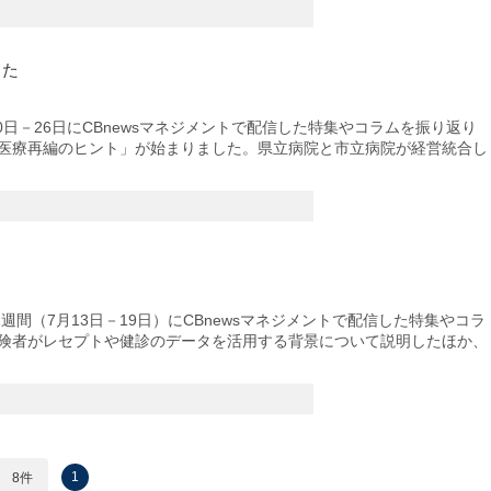
った
日－26日にCBnewsマネジメントで配信した特集やコラムを振り返り
医療再編のヒント」が始まりました。県立病院と市立病院が経営統合し
間（7月13日－19日）にCBnewsマネジメントで配信した特集やコラ
険者がレセプトや健診のデータを活用する背景について説明したほか、
1
8件