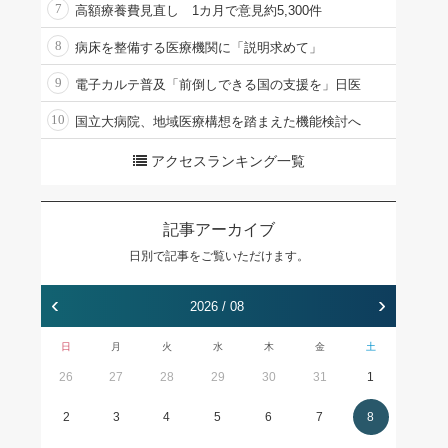
7
高額療養費見直し 1カ月で意見約5,300件
8
病床を整備する医療機関に「説明求めて」
9
電子カルテ普及「前倒しできる国の支援を」日医
10
国立大病院、地域医療構想を踏まえた機能検討へ
アクセスランキング一覧
記事アーカイブ
日別で記事をご覧いただけます。
‹
›
2026 / 08
日
月
火
水
木
金
土
26
27
28
29
30
31
1
2
3
4
5
6
7
8