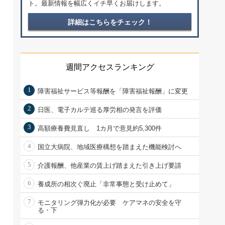
ト。最新情報を幅広くイチ早くお届けします。
詳細はこちらをチェック！
週間アクセスランキング
1
障害福祉サービス等報酬を「障害福祉報酬」に変更
2
日医、電子カルテ巡る厚労相の発言を評価
3
高額療養費見直し 1カ月で意見約5,300件
4
国立大病院、地域医療構想を踏まえた機能検討へ
5
介護報酬、他産業の賃上げ踏まえた引き上げ要請
6
養成所の相次ぐ廃止「非常事態と受け止めて」
7
モニタリング弾力化が必要 ケアマネの安全を守
る・下