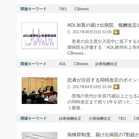
関連キーワード
7対1
CBnews
ADL加算の届け出病院、報酬改定
2017年06月15日 12:00
患者の自立度が入院中に低下するの
期病院を評価する「ADL維持向上等
CBnews...
関連キーワード
ADL
CBnews
診療報酬改定
読者が注目する同時改定のポイン
2017年04月18日 15:30
団塊の世代が全員75歳以上となる2
の同時改定まで残り1年を切った。
う最後...
関連キーワード
診療報酬改定
介護報酬改定
7対1
CB
病棟群制度、届け出病院の7割超