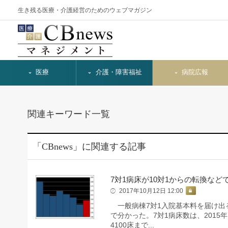
生き残る医療・介護経営のためのウェブマガジン
医療
介護・障害福祉
病院広報
関連キーワード一覧
「CBnews」に関連する記事
7対1病床が10対1からの転換など
2017年10月12日 12:00
一般病棟7対1入院基本料を届け出る病
で分かった。7対1病床数は、2015
4100床まで...