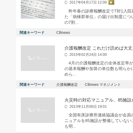
2017年04月17日 12:00
昨年春の診療報酬改定で7対1入院
た「病棟群単位」の届け出制度につ
の7割...
関連キーワード
CBnews
介護報酬改定 これだけ読めば大丈
2015年02月24日 14:00
4月の介護報酬改定の全体改定率が
の基本報酬や加算の単位数も明らか
めら...
関連キーワード
介護報酬改定
CBnews マネジメント
火災時の対応マニュアル、85施設
2013年11月06日 19:01
全国有床診療所連絡協議会が会員の
ニュアルを85施設が整備していな
も明...