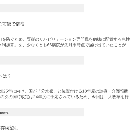
の前後で倍増
を防ぐため、専従のリハビリテーション専門職を病棟に配置する急性
体制加算」を、少なくとも66病院が先月末時点で届け出ていたことが
トは？
025年に向け、国が「分水嶺」と位置付ける18年度の診療・介護報酬
この次の同時改定は24年度に予定されているため、今回は、大改革を行
news
が存続望む