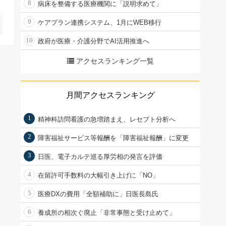
8
病床を整備する医療機関に「説明求めて」
9
ケアプラン連携システム、1月にWEB移行
10
政府が医療・介護分野でAI活用推進へ
アクセスランキング一覧
月間アクセスランキング
1
精神科訪問看護の急増踏まえ、レセプト分析へ
2
障害福祉サービス等報酬を「障害福祉報酬」に変更
3
日医、電子カルテ巡る厚労相の発言を評価
4
在留許可手数料の大幅引き上げに「NO」
5
医療DXの費用「全額補助に」日医長島氏
6
養成所の相次ぐ廃止「非常事態と受け止めて」