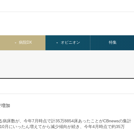
病院DX
オピニオン
特集
で増加
床数が、今年7月時点で計35万8854床あったことがCBnewsの集計
年10月にいったん増えてから減少傾向が続き、今年4月時点で約35万