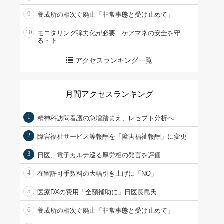
9
養成所の相次ぐ廃止「非常事態と受け止めて」
10
モニタリング弾力化が必要 ケアマネの安全を守
る・下
アクセスランキング一覧
月間アクセスランキング
1
精神科訪問看護の急増踏まえ、レセプト分析へ
2
障害福祉サービス等報酬を「障害福祉報酬」に変更
3
日医、電子カルテ巡る厚労相の発言を評価
4
在留許可手数料の大幅引き上げに「NO」
5
医療DXの費用「全額補助に」日医長島氏
6
養成所の相次ぐ廃止「非常事態と受け止めて」