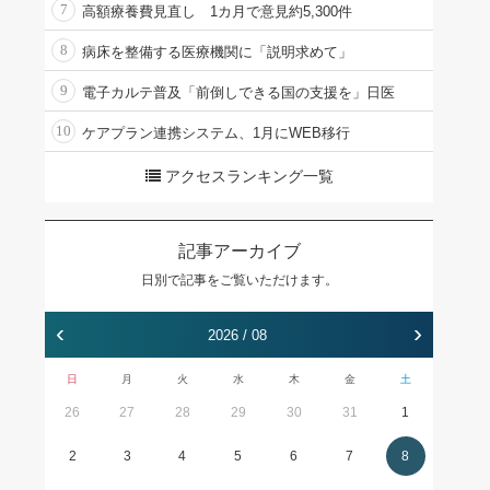
7
高額療養費見直し 1カ月で意見約5,300件
8
病床を整備する医療機関に「説明求めて」
9
電子カルテ普及「前倒しできる国の支援を」日医
10
ケアプラン連携システム、1月にWEB移行
アクセスランキング一覧
記事アーカイブ
日別で記事をご覧いただけます。
‹
›
2026 / 08
日
月
火
水
木
金
土
26
27
28
29
30
31
1
2
3
4
5
6
7
8