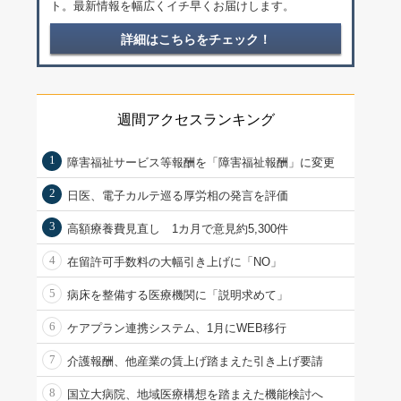
ト。最新情報を幅広くイチ早くお届けします。
詳細はこちらをチェック！
週間アクセスランキング
1
障害福祉サービス等報酬を「障害福祉報酬」に変更
2
日医、電子カルテ巡る厚労相の発言を評価
3
高額療養費見直し 1カ月で意見約5,300件
4
在留許可手数料の大幅引き上げに「NO」
5
病床を整備する医療機関に「説明求めて」
6
ケアプラン連携システム、1月にWEB移行
7
介護報酬、他産業の賃上げ踏まえた引き上げ要請
8
国立大病院、地域医療構想を踏まえた機能検討へ