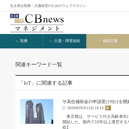
生き残る医療・介護経営のためのウェブマガジン
医療
介護・障害福祉
病院広報
関連キーワード一覧
「IoT」に関連する記事
サ高住補助金の申請受け付けを開
2026年05月12日 18:15
東京都は、サービス付き高齢者向け
開始した。都内で10年以上運営す
稔】