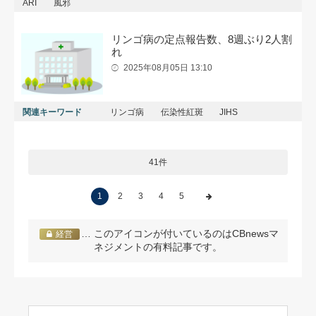
ARI
風邪
リンゴ病の定点報告数、8週ぶり2人割
れ
2025年08月05日 13:10
関連キーワード
リンゴ病
伝染性紅斑
JIHS
41件
1
2
3
4
5
… このアイコンが付いているのはCBnewsマ
経営
ネジメントの有料記事です。