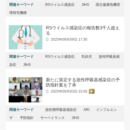
関連キーワード
RSウイルス感染症
JIHS
国立健康危機管
理研究機構
RSウイルス感染症の報告数3千人超え
る
2025年09月09日 17:30
関連キーワード
RSウイルス感染症
乳幼児
急性呼吸器感
染症
JIHS
新たに策定する急性呼吸器感染症の予
防指針案を了承
2025年09月03日 15:00
関連キーワード
急性期呼吸器感染症
ARI
インフルエン
ザ
予防指針
サーベイランス
JIHS