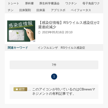
トシート
厚科審
厚生科学審議会
ワクチン
母子免疫ワク
チン
抗体製剤
抗体薬
アブリスボ
ベイフォータス
【感染症情報】RSウイルス感染症が2
週連続減少
2023年05月16日 20:10
関連キーワード
インフルエンザ RSウイルス感染症
7件
1
… このアイコンが付いているのはCBnewsマ
経営
ネジメントの有料記事です。