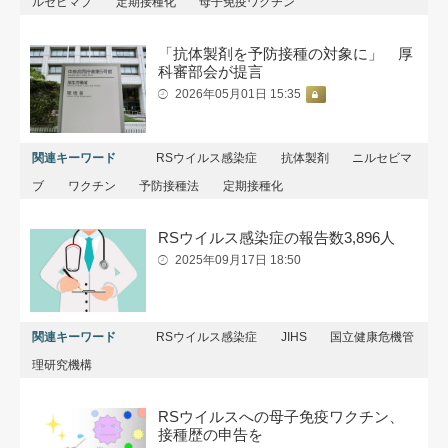
ルセビマブ
定期接種化
母子免疫ワクチン
「抗体製剤を予防接種の対象に」 厚
科審部会が提言
2026年05月01日 15:35
関連キーワード
RSウイルス感染症
抗体製剤
ニルセビマ
ブ
ワクチン
予防接種法
定期接種化
RSウイルス感染症の報告数3,896人
2025年09月17日 18:50
関連キーワード
RSウイルス感染症
JIHS
国立健康危機管
理研究機構
RSウイルスへの母子免疫ワクチン、
接種歴の申告を