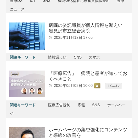
医療DX
ICT
SNS
機能強化型在宅療養支援診療所
医療
ニュース
病院の委託職員が個人情報を漏えい
岩見沢市立総合病院
2025年11月18日 17:05
関連キーワード
情報漏えい
SNS
スマホ
「医療広告」 病院と患者が知ってお
くべきこと
2025年05月02日 10:00
オピニオン
関連キーワード
医療広告規制
広報
SNS
ホームペー
ジ
ホームページの集患強化にコンテンツ
と導線の改善を