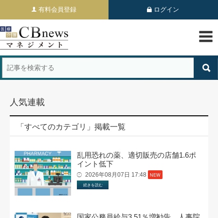
有料会員登録
ログイン
人気連載
「すべてのカテゴリ」掲載一覧
乱用恐れの薬、適切販売の店舗1.6ポ
イント低下
2026年08月07日 17:48
NEW
続きを読む
国家公務員給与3.51％増勧告、人事院