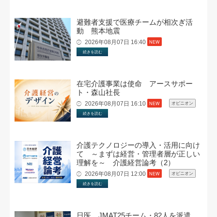
避難者支援で医療チームが相次ぎ活
動 熊本地震
2026年08月07日 16:40
NEW
続きを読む
在宅介護事業は使命 アースサポー
ト・森山社長
2026年08月07日 16:10
NEW
オピニオン
続きを読む
介護テクノロジーの導入・活用に向け
て ～まずは経営・管理者層が正しい
理解を～ 介護経営論考（2）
2026年08月07日 12:00
NEW
オピニオン
続きを読む
日医、JMAT25チーム・82人を派遣