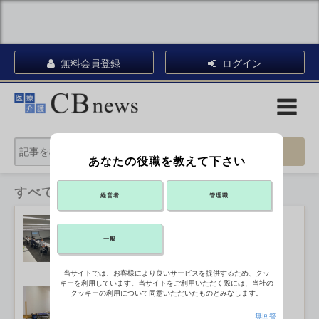
無料会員登録
ログイン
あなたの役職を教えて下さい
すべてのカテゴリ
経営者
管理職
老朽病院支援、予算編成に向け枠組み
具体化
2026年07月27日 12:06
一般
当サイトでは、お客様により良いサービスを提供するため、クッ
キーを利用しています。当サイトをご利用いただく際には、当社の
社会保障費の伸び抑制に警戒感 「骨
クッキーの利用について同意いただいたものとみなします。
太」受け
2026年07月24日 18:20
無回答