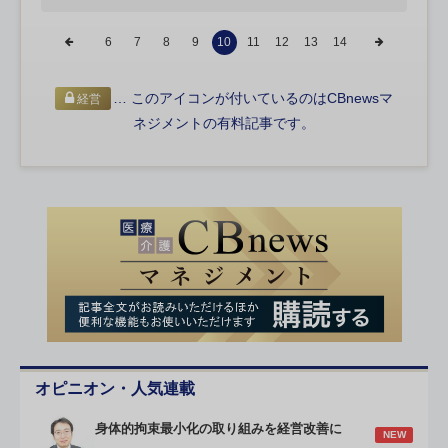
6
7
8
9
10
11
12
13
14
… このアイコンが付いているのはCBnewsマ
経営
ネジメントの有料記事です。
オピニオン・人気連載
身体的拘束最小化の取り組みを経営改善に
NEW