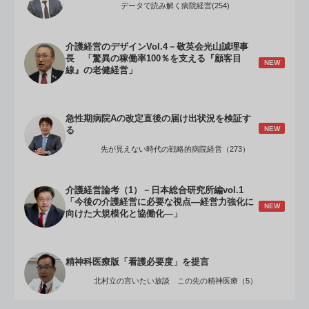
データで読み解く病院経営(254)
介護経営のデザインVol.4－敬英会光山誠理事
長 「驚異の稼働率100％を支える『顧客目
NEW
線』の老健経営」
急性期病院Aの改定直後の届け出状況を検証す
NEW
る
先が見えない時代の戦略的病院経営（273）
介護経営論考（1）－日本総合研究所編vol.1
「今後の介護経営に必要な視点―経営力強化に
NEW
向けた大規模化と協働化―」
精神科医療版「看護必要度」を提言
北村立の言いたい放談 この先の精神医療（5）