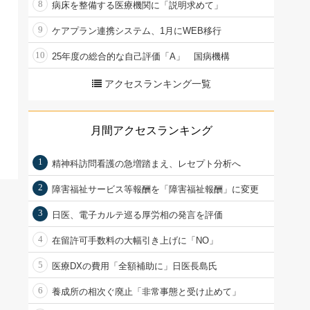
8
病床を整備する医療機関に「説明求めて」
9
ケアプラン連携システム、1月にWEB移行
10
25年度の総合的な自己評価「A」 国病機構
アクセスランキング一覧
月間アクセスランキング
1
精神科訪問看護の急増踏まえ、レセプト分析へ
2
障害福祉サービス等報酬を「障害福祉報酬」に変更
3
日医、電子カルテ巡る厚労相の発言を評価
4
在留許可手数料の大幅引き上げに「NO」
5
医療DXの費用「全額補助に」日医長島氏
6
養成所の相次ぐ廃止「非常事態と受け止めて」