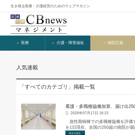
生き残る医療・介護経営のためのウェブマガジン
医療
介護・障害福祉
病院広報
人気連載
「すべてのカテゴリ」掲載一覧
看護・多職種協働加算、届け出25
2026年07月17日 18:15
急性期病棟での多職種協働を評価す
を1日現在、全国の250超の病院が
続きを読む