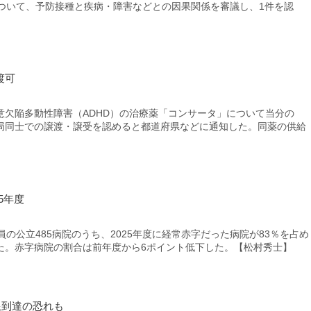
について、予防接種と疾病・障害などとの因果関係を審議し、1件を認
渡可
欠陥多動性障害（ADHD）の治療薬「コンサータ」について当分の
局同士での譲渡・譲受を認めると都道府県などに通知した。同薬の供給
5年度
の公立485病院のうち、2025年度に経常赤字だった病院が83％を占め
た。赤字病院の割合は前年度から6ポイント低下した。【松村秀士】
限到達の恐れも