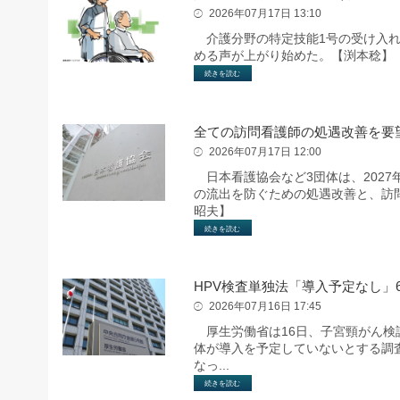
2026年07月17日 13:10
介護分野の特定技能1号の受け入れ
める声が上がり始めた。【渕本稔】
続きを読む
全ての訪問看護師の処遇改善を要
2026年07月17日 12:00
日本看護協会など3団体は、202
の流出を防ぐための処遇改善と、訪
昭夫】
続きを読む
HPV検査単独法「導入予定なし」6
2026年07月16日 17:45
厚生労働省は16日、子宮頸がん検診
体が導入を予定していないとする調
なっ...
続きを読む