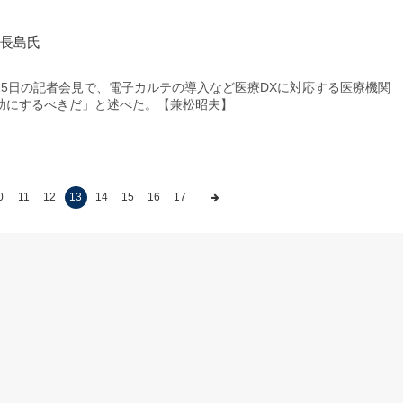
医長島氏
5日の記者会見で、電子カルテの導入など医療DXに対応する医療機関
助にするべきだ」と述べた。【兼松昭夫】
0
11
12
13
14
15
16
17