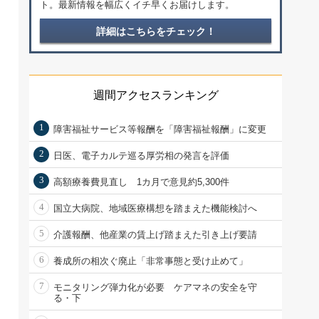
ト。最新情報を幅広くイチ早くお届けします。
詳細はこちらをチェック！
週間アクセスランキング
1
障害福祉サービス等報酬を「障害福祉報酬」に変更
2
日医、電子カルテ巡る厚労相の発言を評価
3
高額療養費見直し 1カ月で意見約5,300件
4
国立大病院、地域医療構想を踏まえた機能検討へ
5
介護報酬、他産業の賃上げ踏まえた引き上げ要請
6
養成所の相次ぐ廃止「非常事態と受け止めて」
7
モニタリング弾力化が必要 ケアマネの安全を守
る・下