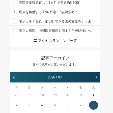
7
高額療養費見直し 1カ月で意見約5,300件
8
病床を整備する医療機関に「説明求めて」
9
電子カルテ普及「前倒しできる国の支援を」日医
10
国立大病院、地域医療構想を踏まえた機能検討へ
アクセスランキング一覧
記事アーカイブ
日別で記事をご覧いただけます。
‹
›
2026 / 08
日
月
火
水
木
金
土
26
27
28
29
30
31
1
2
3
4
5
6
7
8