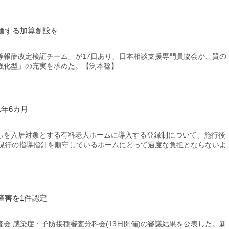
価する加算創設を
報酬改定検証チーム」が17日あり、日本相談支援専門員協会が、質の
強化型」の充実を求めた。【渕本稔】
年6カ月
を入居対象とする有料老人ホームに導入する登録制について、施行後
。現行の指導指針を順守しているホームにとって過度な負担とならないよ
障害を1件認定
 感染症・予防接種審査分科会(13日開催)の審議結果を公表した。新