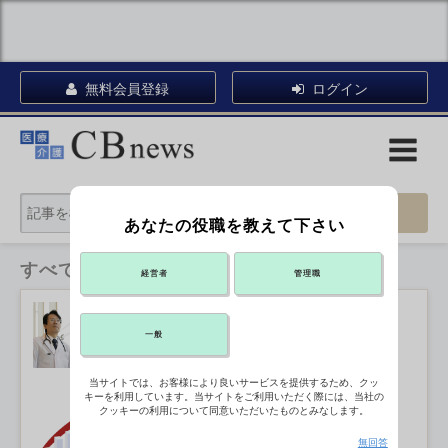
無料会員登録
ログイン
あなたの役職を教えて下さい
すべてのカテゴリ
経営者
管理職
年960時間以上の残業 病院常勤医
15％で
2026年07月13日 18:40
一般
当サイトでは、お客様により良いサービスを提供するため、クッ
キーを利用しています。当サイトをご利用いただく際には、当社の
就労継続支援B型の利益率3ポイント
クッキーの利用について同意いただいたものとみなします。
超上昇 24年度
無回答