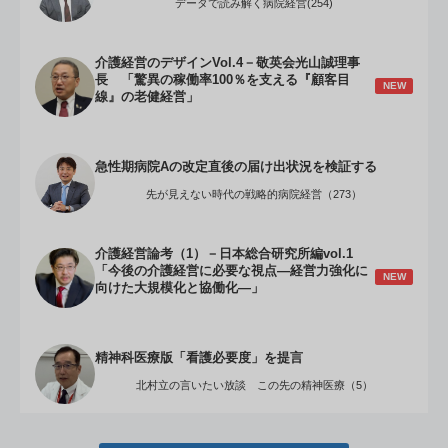
データで読み解く病院経営(254)
介護経営のデザインVol.4－敬英会光山誠理事
長 「驚異の稼働率100％を支える『顧客目
NEW
線』の老健経営」
急性期病院Aの改定直後の届け出状況を検証する
先が見えない時代の戦略的病院経営（273）
介護経営論考（1）－日本総合研究所編vol.1
「今後の介護経営に必要な視点―経営力強化に
NEW
向けた大規模化と協働化―」
精神科医療版「看護必要度」を提言
北村立の言いたい放談 この先の精神医療（5）