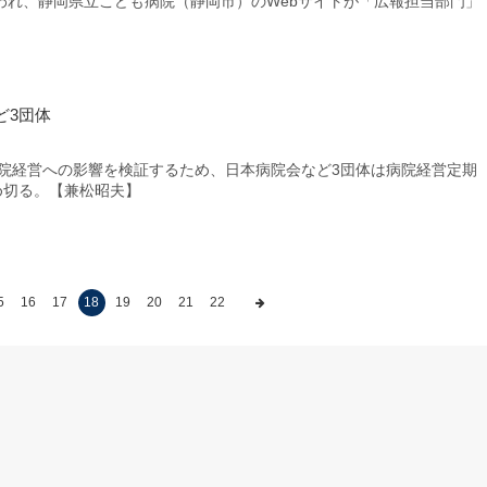
われ、静岡県立こども病院（静岡市）のWebサイトが「広報担当部門」
ど3団体
病院経営への影響を検証するため、日本病院会など3団体は病院経営定期
め切る。【兼松昭夫】
5
16
17
18
19
20
21
22