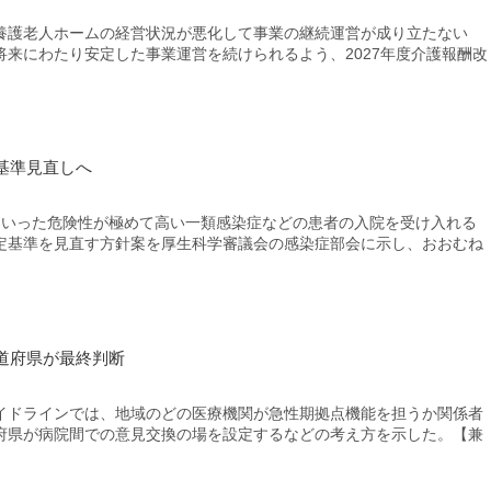
護老人ホームの経営状況が悪化して事業の継続運営が成り立たない
来にわたり安定した事業運営を続けられるよう、2027年度介護報酬改
基準見直しへ
いった危険性が極めて高い一類感染症などの患者の入院を受け入れる
定基準を見直す方針案を厚生科学審議会の感染症部会に示し、おおむね
道府県が最終判断
ドラインでは、地域のどの医療機関が急性期拠点機能を担うか関係者
府県が病院間での意見交換の場を設定するなどの考え方を示した。【兼