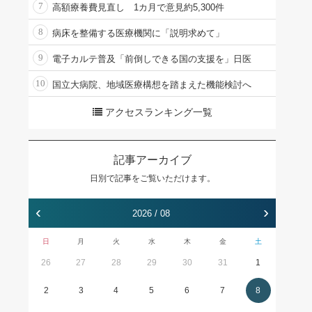
7
高額療養費見直し 1カ月で意見約5,300件
8
病床を整備する医療機関に「説明求めて」
9
電子カルテ普及「前倒しできる国の支援を」日医
10
国立大病院、地域医療構想を踏まえた機能検討へ
アクセスランキング一覧
記事アーカイブ
日別で記事をご覧いただけます。
‹
›
2026 / 08
日
月
火
水
木
金
土
26
27
28
29
30
31
1
2
3
4
5
6
7
8