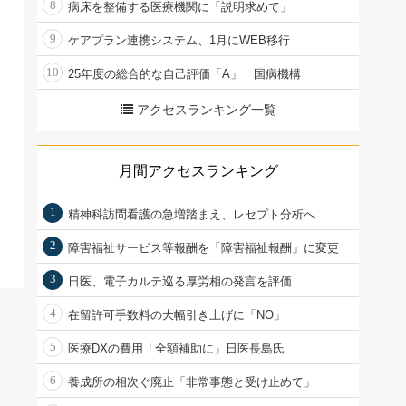
8
病床を整備する医療機関に「説明求めて」
9
ケアプラン連携システム、1月にWEB移行
10
25年度の総合的な自己評価「A」 国病機構
アクセスランキング一覧
月間アクセスランキング
1
精神科訪問看護の急増踏まえ、レセプト分析へ
2
障害福祉サービス等報酬を「障害福祉報酬」に変更
3
日医、電子カルテ巡る厚労相の発言を評価
4
在留許可手数料の大幅引き上げに「NO」
5
医療DXの費用「全額補助に」日医長島氏
6
養成所の相次ぐ廃止「非常事態と受け止めて」