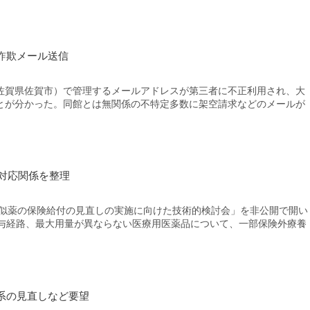
詐欺メール送信
賀県佐賀市）で管理するメールアドレスが第三者に不正利用され、大
とが分かった。同館とは無関係の不特定多数に架空請求などのメールが
対応関係を整理
類似薬の保険給付の見直しの実施に向けた技術的検討会」を非公開で開い
投与経路、最大用量が異ならない医療用医薬品について、一部保険外療養
系の見直しなど要望