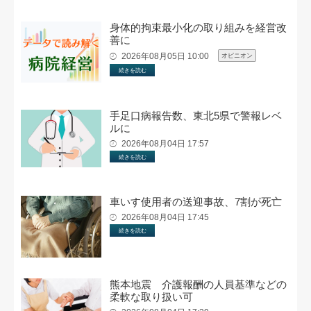
身体的拘束最小化の取り組みを経営改
善に
2026年08月05日 10:00
オピニオン
続きを読む
手足口病報告数、東北5県で警報レベ
ルに
2026年08月04日 17:57
続きを読む
車いす使用者の送迎事故、7割が死亡
2026年08月04日 17:45
続きを読む
熊本地震 介護報酬の人員基準などの
柔軟な取り扱い可