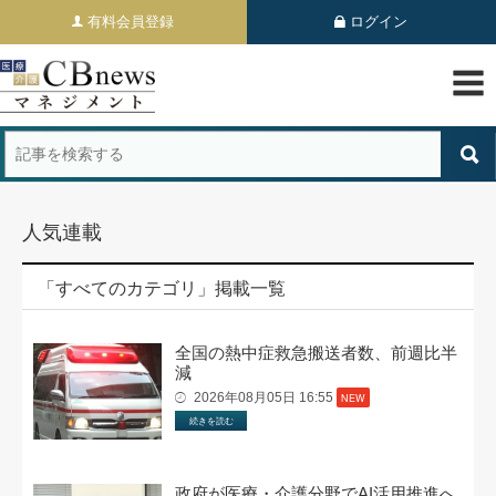
有料会員登録
ログイン
人気連載
「すべてのカテゴリ」掲載一覧
全国の熱中症救急搬送者数、前週比半
減
2026年08月05日 16:55
NEW
続きを読む
政府が医療・介護分野でAI活用推進へ