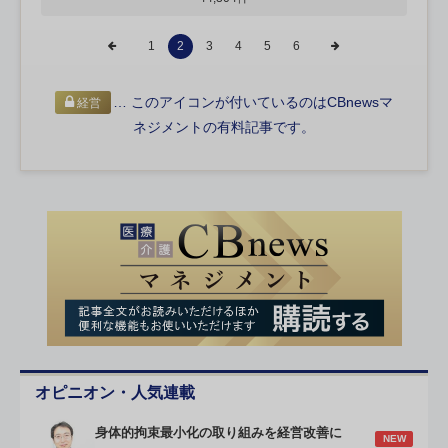
1
2
3
4
5
6
… このアイコンが付いているのはCBnewsマ
経営
ネジメントの有料記事です。
オピニオン・人気連載
身体的拘束最小化の取り組みを経営改善に
NEW