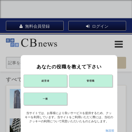
無料会員登録
ログイン
あなたの役職を教えて下さい
すべてのカテゴリ
経営者
管理職
認知症をテーマに来月シンポ 東京都
2026年08月06日 16:41
一般
当サイトでは、お客様により良いサービスを提供するため、クッ
キーを利用しています。当サイトをご利用いただく際には、当社の
看護など人材不足分野の就職件数、目
クッキーの利用について同意いただいたものとみなします。
標未達
2026年08月06日 16:10
無回答