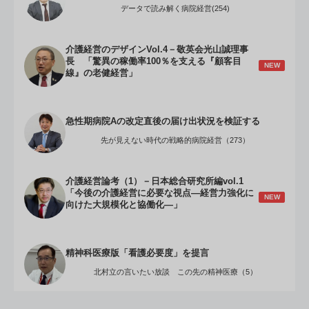
データで読み解く病院経営(254)
介護経営のデザインVol.4－敬英会光山誠理事
長 「驚異の稼働率100％を支える『顧客目
NEW
線』の老健経営」
急性期病院Aの改定直後の届け出状況を検証する
先が見えない時代の戦略的病院経営（273）
介護経営論考（1）－日本総合研究所編vol.1
「今後の介護経営に必要な視点―経営力強化に
NEW
向けた大規模化と協働化―」
精神科医療版「看護必要度」を提言
北村立の言いたい放談 この先の精神医療（5）