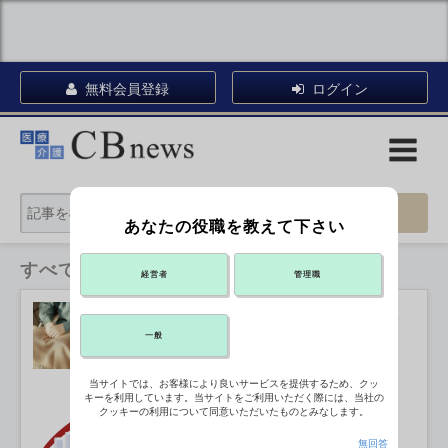
無料会員登録
ログイン
あなたの役職を教えて下さい
すべてのカテゴリ
経営者
管理職
障害福祉事業所、区市町村の審査権限
強化を
2026年07月06日 11:47
一般
当サイトでは、お客様により良いサービスを提供するため、クッ
キーを利用しています。当サイトをご利用いただく際には、当社の
医業利益222病院の36.9％で減少、25
クッキーの利用について同意いただいたものとみなします。
年度
2026年07月06日 10:30
無回答