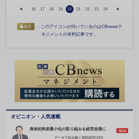
16
17
18
19
20
21
22
23
24
… このアイコンが付いているのはCBnewsマ
経営
ネジメントの有料記事です。
オピニオン・人気連載
身体的拘束最小化の取り組みを経営改善に
NEW
データで読み解く病院経営(254)