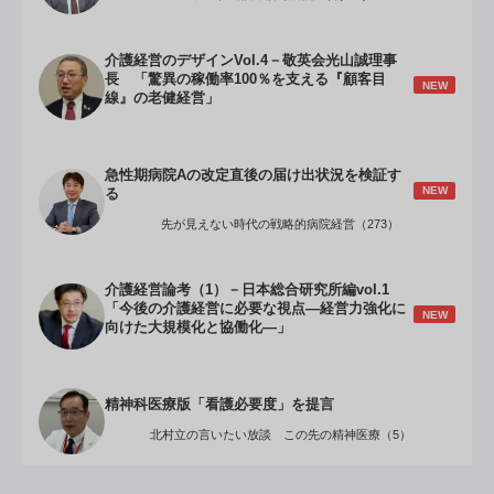
介護経営のデザインVol.4－敬英会光山誠理事
長 「驚異の稼働率100％を支える『顧客目
NEW
線』の老健経営」
急性期病院Aの改定直後の届け出状況を検証す
NEW
る
先が見えない時代の戦略的病院経営（273）
介護経営論考（1）－日本総合研究所編vol.1
「今後の介護経営に必要な視点―経営力強化に
NEW
向けた大規模化と協働化―」
精神科医療版「看護必要度」を提言
北村立の言いたい放談 この先の精神医療（5）