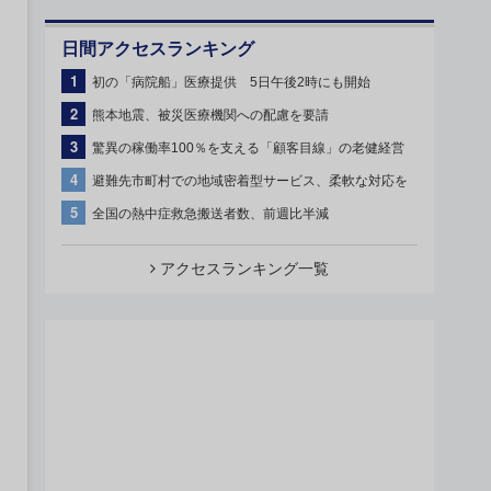
日間アクセスランキング
1
初の「病院船」医療提供 5日午後2時にも開始
2
熊本地震、被災医療機関への配慮を要請
3
驚異の稼働率100％を支える「顧客目線」の老健経営
4
避難先市町村での地域密着型サービス、柔軟な対応を
5
全国の熱中症救急搬送者数、前週比半減
アクセスランキング一覧