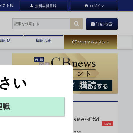
ゲスト様
無料会員登録
ログイン
詳細検索
病院DX
病院広報
CBnewsマネジメント
さい
理職
オピニオン・人気連載
身体的拘束最小化の取り組みを経営改
NEW
善に
データで読み解く病院経営(254)