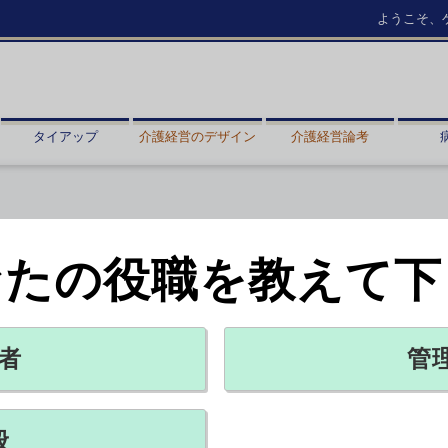
ようこそ、
タイアップ
介護経営のデザイン
介護経営論考
なたの役職を教えて下
超の差、財務省調べ
2026年06月29日 14:31
者
管
どに訪問介護を集中的に提供して「同一建物等減算」を適用されてい
動時間に4倍を超える差があり、事業所の経営状況は、加算を適用され
般