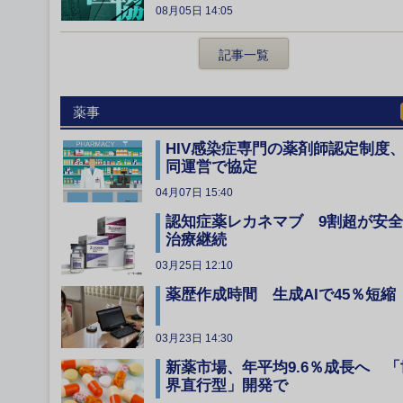
08月05日 14:05
記事一覧
薬事
HIV感染症専門の薬剤師認定制度
同運営で協定
04月07日 15:40
認知症薬レカネマブ 9割超が安
治療継続
03月25日 12:10
薬歴作成時間 生成AIで45％短縮
03月23日 14:30
新薬市場、年平均9.6％成長へ 「
界直行型」開発で