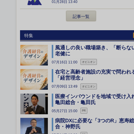
01月28日 13:40
記事一覧
特集
風通しの良い職場築き、「断らな
老健に
07月16日 11:00
オピニオン
在宅と高齢者施設の充実で問われ
「経営理念」
07月09日 13:49
オピニオン
医療インバウンドを地域で受け
亀田総合・亀田氏
05月27日 15:00
PR
病院DXに必要な「3つのR」恵寿
合・神野氏