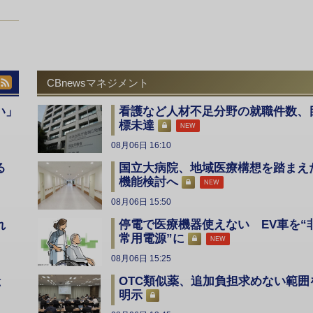
CBnewsマネジメント
い」
看護など人材不足分野の就職件数、
標未達
NEW
08月06日 16:10
国立大病院、地域医療構想を踏まえ
る
機能検討へ
NEW
08月06日 15:50
停電で医療機器使えない EV車を“
入れ
常用電源”に
NEW
08月06日 15:25
OTC類似薬、追加負担求めない範囲
総
明示