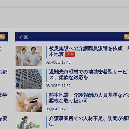
介護
遣
被災施設への介護職員派遣を依頼 
本地震
NEW
08月06日 17:45
京都
避難先市町村での地域密着型サービ
ス、柔軟な対応を
08月05日 17:50
比半
熊本地震 介護報酬の人員基準など
柔軟な取り扱い可
08月04日 17:39
を要
介護事業所での人材不足、訪問が顕
に