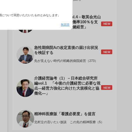
用について同意いただいたものとみなします。
介護経営のデザインVol.4－敬英会光山
誠理事長 「驚異の稼働率100％を支
NEW
無回答
える『顧客目線』の老健経営」
急性期病院Aの改定直後の届け出状況
NEW
を検証する
先が見えない時代の戦略的病院経営（273）
介護経営論考（1）－日本総合研究所
編vol.1 「今後の介護経営に必要な視
NEW
点―経営力強化に向けた大規模化と協
働化―」
精神科医療版「看護必要度」を提言
北村立の言いたい放談 この先の精神医療（5）