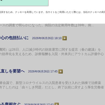
が「新たな地域医療構想」に影落とす
提供するため、クッキーを利用しています。当サイトをご利用いただく際には、当社のクッキーの利
数」を超えた“老朽化病棟”を抱えている実態が全日本病院協会と日本医
スの調査で明らかになった。病院の法定耐用年数は39年。病...
中心の包括払いに
2026年06月26日 18:10
関）は26日、人口減少時代の財政運営に関する提言（春の建議）を
の効率化を支えるため、診療報酬を入院・外来共にアウトカム評価中心
見直しを要望へ
2026年06月26日 17:45
者会議で、新型コロナウイルスの入院患者を受け入れた病棟で治療薬
終了したのは「由々しき問題」だとし、終了以前に戻すよう厚生労働省
める声相次ぐ
2026年06月26日 17:42