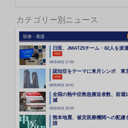
カテゴリー別ニュース
医療・看護
日医、JMAT25チーム・82人を派
NEW
08月06日 17:50
認知症をテーマに来月シンポ 東
NEW
08月06日 16:41
全国の熱中症救急搬送者数、前週
減
08月05日 16:55
熊本地震、被災医療機関への配慮
請