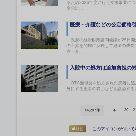
るため2026年度に行う支援事業
率化計...
医療・介護などの公定価格
政府の経済財政諮問会議が25日開
の上昇を的確に反映して経済の成長
療・介...
入院中の処方は追加負担の対
OTC類似薬を処方された患者に追
外にする患者の範囲などを議論する
20
2
44,297件
… このアイコンが付いて
経営