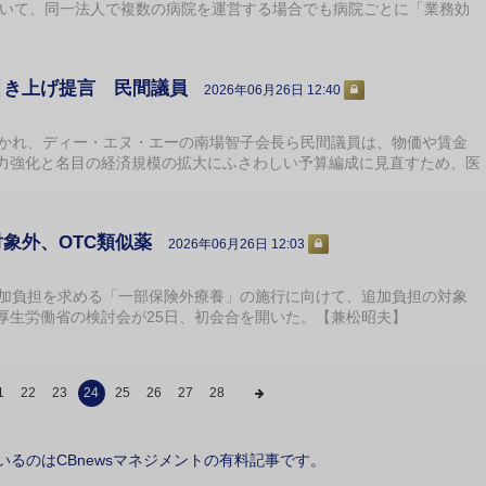
について、同一法人で複数の病院を運営する場合でも病院ごとに「業務効
引き上げ提言 民間議員
2026年06月26日 12:40
かれ、ディー・エヌ・エーの南場智子会長ら民間議員は、物価や賃金
力強化と名目の経済規模の拡大にふさわしい予算編成に見直すため、医
象外、OTC類似薬
2026年06月26日 12:03
加負担を求める「一部保険外療養」の施行に向けて、追加負担の対象
厚生労働省の検討会が25日、初会合を開いた。【兼松昭夫】
1
22
23
24
25
26
27
28
いるのはCBnewsマネジメントの有料記事です。