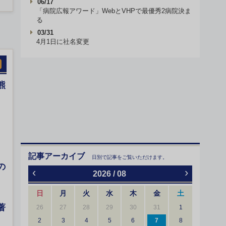
06/17
「病院広報アワード」WebとVHPで最優秀2病院決ま
る
03/31
4月1日に社名変更
熊
記事アーカイブ
日別で記事をご覧いただけます。
の
‹
›
2026 / 08
日
月
火
水
木
金
土
著
26
27
28
29
30
31
1
2
3
4
5
6
7
8