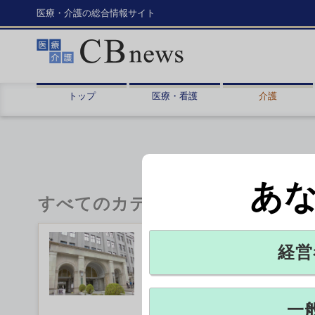
医療・介護の総合情報サイト
トップ
医療・看護
介護
あ
すべてのカテゴリ
訪問介護の移動時間に4倍
経営
財務省は、併設の有料老人ホームな
る場合と適用されていない場合の移
てい...
一