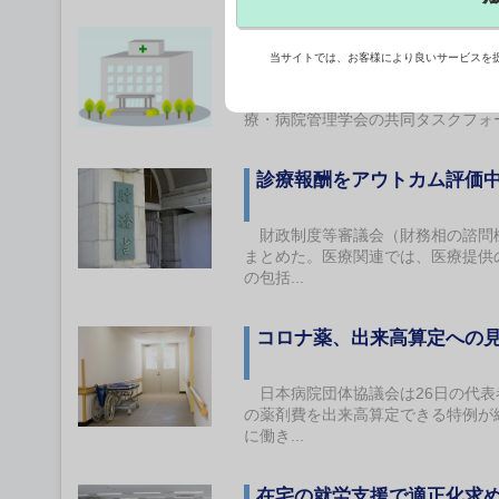
【記者の目】“老朽化病棟”
当サイトでは、お客様により良いサービスを
2026年06月29日 14:25
病院全体の4分の1で「法定耐用年
療・病院管理学会の共同タスクフォー
診療報酬をアウトカム評価
財政制度等審議会（財務相の諮問機
まとめた。医療関連では、医療提供
の包括...
コロナ薬、出来高算定への
日本病院団体協議会は26日の代表
の薬剤費を出来高算定できる特例が
に働き...
在宅の就労支援で適正化求