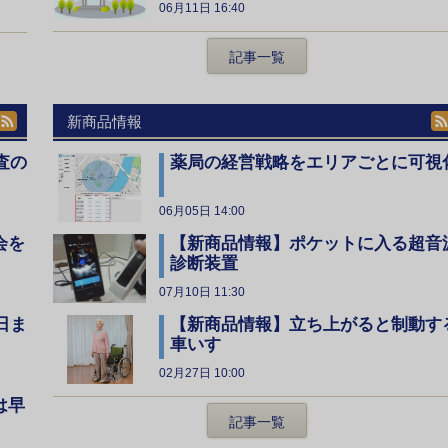
06月11日 16:40
記事一覧
新商品情報
査の
薬局の経営戦略をエリアごとに可視
06月05日 14:00
会を
【新商品情報】ポケットに入る超音
診断装置
07月10日 11:30
日ま
【新商品情報】立ち上がると制動す
車いす
02月27日 10:00
は早
記事一覧