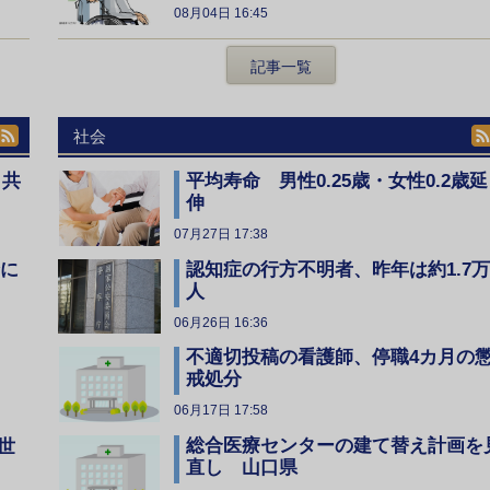
08月04日 16:45
記事一覧
社会
、共
平均寿命 男性0.25歳・女性0.2歳延
伸
07月27日 17:38
全に
認知症の行方不明者、昨年は約1.7万
人
06月26日 16:36
不適切投稿の看護師、停職4カ月の
戒処分
06月17日 17:58
総合医療センターの建て替え計画を
世
直し 山口県