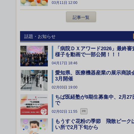
03月11日 12:00
記事一覧
話題・お知らせ
「病院ＤＸアワード2026」最終審
様子を動画で一部公開！！！
04月17日 18:46
愛知県、医療機器産業の展示商談
3月開催
02月03日 19:00
ちば医経塾が9期生募集中、2月27
で
02月02日 11:55
PR
もうすぐ花粉の季節 飛散ピーク
い所で2月下旬から