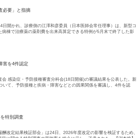
査必要」と指摘
4日開かれ、診療側の江澤和彦委員（日本医師会常任理事）は、新型コ
た病棟で治療薬の薬剤費を出来高算定できる特例が5月末で終了した影
障害を4件認定
 感染症・予防接種審査分科会(18日開催)の審議結果を公表した。新
について、予防接種と疾病・障害などとの因果関係を審議し、4件を認
響を特別調査
改定結果検証部会」は24日、2026年度改定の影響を検証するため、