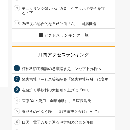
9
モニタリング弾力化が必要 ケアマネの安全を守
る・下
10
25年度の総合的な自己評価「A」 国病機構
アクセスランキング一覧
月間アクセスランキング
1
精神科訪問看護の急増踏まえ、レセプト分析へ
2
障害福祉サービス等報酬を「障害福祉報酬」に変更
3
在留許可手数料の大幅引き上げに「NO」
4
医療DXの費用「全額補助に」日医長島氏
5
養成所の相次ぐ廃止「非常事態と受け止めて」
6
日医、電子カルテ巡る厚労相の発言を評価