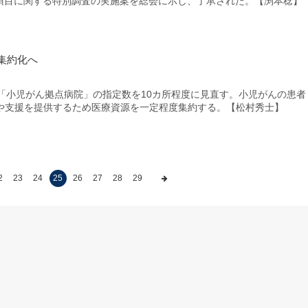
7項目に関する特別調査の実施案を総会に示し、了承された。【渕本稔】
集約化へ
「小児がん拠点病院」の指定数を10カ所程度に見直す。小児がんの患者
や支援を提供するため医療資源を一定程度集約する。【松村秀士】
2
23
24
25
26
27
28
29