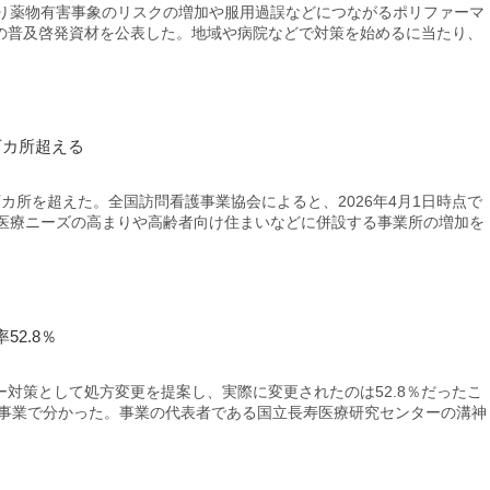
り薬物有害事象のリスクの増加や服用過誤などにつながるポリファーマ
の普及啓発資材を公表した。地域や病院などで対策を始めるに当たり、
万カ所超える
所を超えた。全国訪問看護事業協会によると、2026年4月1日時点で
在宅医療ニーズの高まりや高齢者向け住まいなどに併設する事業所の増加を
2.8％
対策として処方変更を提案し、実際に変更されたのは52.8％だったこ
託事業で分かった。事業の代表者である国立長寿医療研究センターの溝神