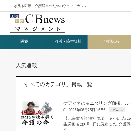
生き残る医療・介護経営のためのウェブマガジン
医療
介護・障害福祉
病院広報
人気連載
「すべてのカテゴリ」掲載一覧
ケアマネのモニタリング面接、ル
2026年06月25日 16:55
オピニオン
【北海道介護福祉道場 あかい花代
生労働省は6月3日に発出した 介護保
う...