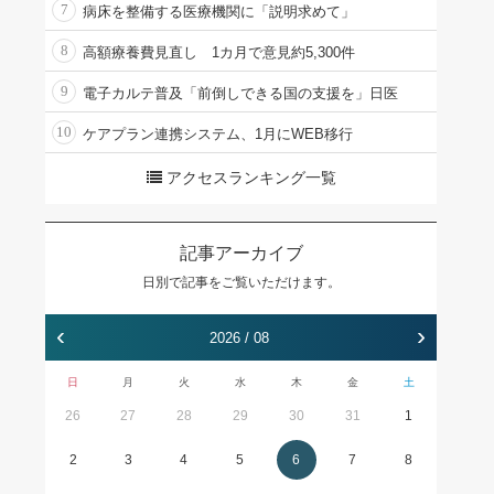
7
病床を整備する医療機関に「説明求めて」
8
高額療養費見直し 1カ月で意見約5,300件
9
電子カルテ普及「前倒しできる国の支援を」日医
10
ケアプラン連携システム、1月にWEB移行
アクセスランキング一覧
記事アーカイブ
日別で記事をご覧いただけます。
‹
›
2026 / 08
日
月
火
水
木
金
土
26
27
28
29
30
31
1
2
3
4
5
6
7
8