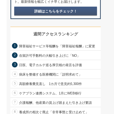
ト。最新情報を幅広くイチ早くお届けします。
詳細はこちらをチェック！
週間アクセスランキング
1
障害福祉サービス等報酬を「障害福祉報酬」に変更
2
在留許可手数料の大幅引き上げに「NO」
3
日医、電子カルテ巡る厚労相の発言を評価
4
病床を整備する医療機関に「説明求めて」
5
高額療養費見直し 1カ月で意見約5,300件
6
ケアプラン連携システム、1月にWEB移行
7
介護報酬、他産業の賃上げ踏まえた引き上げ要請
8
養成所の相次ぐ廃止「非常事態と受け止めて」