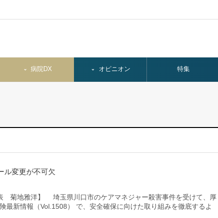
病院DX
オピニオン
特集
ール変更が不可欠
表 菊地雅洋】 埼玉県川口市のケアマネジャー殺害事件を受けて、厚
険最新情報（Vol.1508） で、安全確保に向けた取り組みを徹底するよ