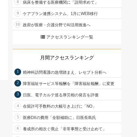
8
病床を整備する医療機関に「説明求めて」
9
ケアプラン連携システム、1月にWEB移行
10
政府が医療・介護分野でAI活用推進へ
アクセスランキング一覧
月間アクセスランキング
1
精神科訪問看護の急増踏まえ、レセプト分析へ
2
障害福祉サービス等報酬を「障害福祉報酬」に変更
3
日医、電子カルテ巡る厚労相の発言を評価
4
在留許可手数料の大幅引き上げに「NO」
5
医療DXの費用「全額補助に」日医長島氏
6
養成所の相次ぐ廃止「非常事態と受け止めて」