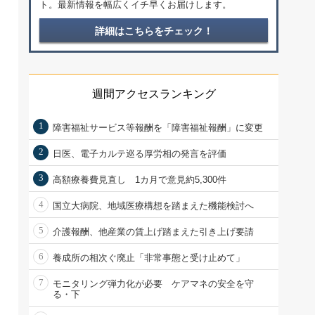
ト。最新情報を幅広くイチ早くお届けします。
詳細はこちらをチェック！
週間アクセスランキング
1
障害福祉サービス等報酬を「障害福祉報酬」に変更
2
日医、電子カルテ巡る厚労相の発言を評価
3
高額療養費見直し 1カ月で意見約5,300件
4
国立大病院、地域医療構想を踏まえた機能検討へ
5
介護報酬、他産業の賃上げ踏まえた引き上げ要請
6
養成所の相次ぐ廃止「非常事態と受け止めて」
7
モニタリング弾力化が必要 ケアマネの安全を守
る・下