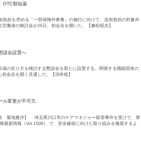
OTC類似薬
加負担を求める「一部保険外療養」の施行に向けて、追加負担の対象外
生労働省の検討会が25日、初会合を開いた。【兼松昭夫】
懇談会設置へ
成の在り方を検討する懇談会を新たに設置する。関係する職能団体の
も初会合を開く見通しだ。【渕本稔】
ール変更が不可欠
表 菊地雅洋】 埼玉県川口市のケアマネジャー殺害事件を受けて、厚
険最新情報（Vol.1508） で、安全確保に向けた取り組みを徹底するよ