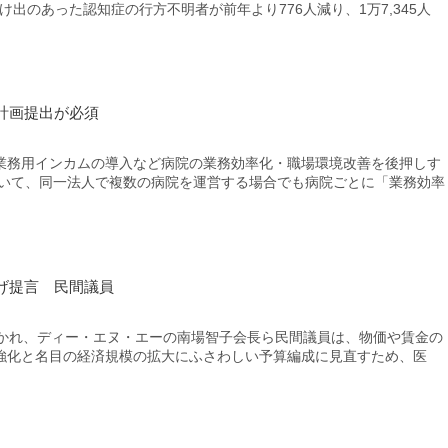
け出のあった認知症の行方不明者が前年より776人減り、1万7,345人
計画提出が必須
務用インカムの導入など病院の業務効率化・職場環境改善を後押しす
ついて、同一法人で複数の病院を運営する場合でも病院ごとに「業務効率
げ提言 民間議員
かれ、ディー・エヌ・エーの南場智子会長ら民間議員は、物価や賃金の
強化と名目の経済規模の拡大にふさわしい予算編成に見直すため、医