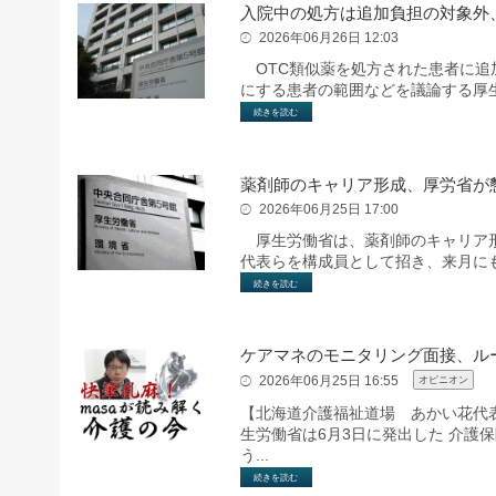
入院中の処方は追加負担の対象外、
2026年06月26日 12:03
OTC類似薬を処方された患者に追
にする患者の範囲などを議論する厚
続きを読む
薬剤師のキャリア形成、厚労省が
2026年06月25日 17:00
厚生労働省は、薬剤師のキャリア形
代表らを構成員として招き、来月に
続きを読む
ケアマネのモニタリング面接、ル
2026年06月25日 16:55
オピニオン
【北海道介護福祉道場 あかい花代
生労働省は6月3日に発出した 介護保
う...
続きを読む