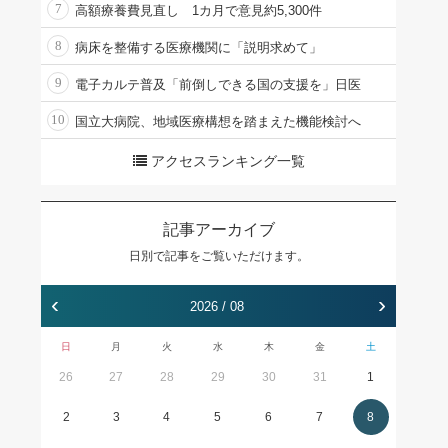
7
高額療養費見直し 1カ月で意見約5,300件
8
病床を整備する医療機関に「説明求めて」
9
電子カルテ普及「前倒しできる国の支援を」日医
10
国立大病院、地域医療構想を踏まえた機能検討へ
アクセスランキング一覧
記事アーカイブ
日別で記事をご覧いただけます。
‹
›
2026 / 08
日
月
火
水
木
金
土
26
27
28
29
30
31
1
2
3
4
5
6
7
8