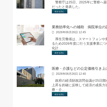
警察庁は25日、2025年に警察へ届
だったと発表した。
続きを読む
業務効率化への補助 病院単位の
2026年06月26日 12:45
厚生労働省は、スマートフォンや業
るため2026年度に行う支援事業に
化計...
続きを読む
医療・介護などの公定価格引き上
2026年06月26日 12:40
政府の経済財政諮問会議が25日開
上昇を的確に反映して経済の成長力
療・介...
続きを読む