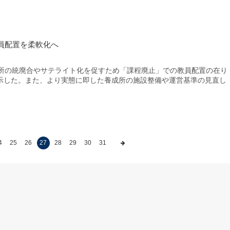
員配置を柔軟化へ
所の統廃合やサテライト化を促すため「課程廃止」での教員配置の在り
示した。また、より実態に即した養成所の施設整備や運営基準の見直し
4
25
26
27
28
29
30
31