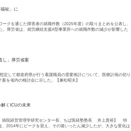
療福祉」に
ークを通じた障害者の就職件数（2025年度）の取りまとめを公表し、
件だった。厚労省は、就労継続支援A型事業所への就職件数の減少が影響した
直し」厚労省案
を想定して都道府県が行う看護職員の需要推計について、医療計画の切り
す案を省内の検討会に示した。【兼松昭夫】
み解くICUの未来
、病院経営管理学研究センター長、ちば医経塾塾長 井上貴裕】 特
、2014年にピークを迎え、その後いったん減少したが、大きな変化は