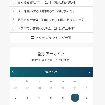
7
高額療養費見直し 1カ月で意見約5,300件
8
病床を整備する医療機関に「説明求めて」
9
電子カルテ普及「前倒しできる国の支援を」日医
10
ケアプラン連携システム、1月にWEB移行
アクセスランキング一覧
記事アーカイブ
日別で記事をご覧いただけます。
‹
›
2026 / 08
日
月
火
水
木
金
土
26
27
28
29
30
31
1
2
3
4
5
6
7
8