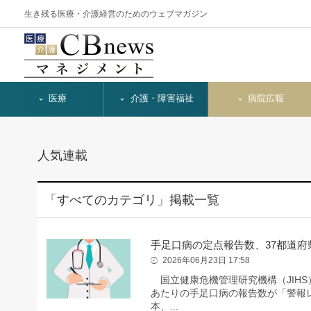
生き残る医療・介護経営のためのウェブマガジン
医療
介護・障害福祉
病院広報
人気連載
「すべてのカテゴリ」掲載一覧
手足口病の定点報告数、37都道府
2026年06月23日 17:58
国立健康危機管理研究機構（JIHS
あたりの手足口病の報告数が「警報レ
本、...