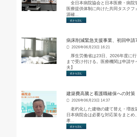
全日本病院協会と日本医療・病院管
医療提供体制に向けた共同タスクフ
源確...
続きを読む
病床削減緊急支援事業、初回申請7
2026年06月23日 16:21
厚生労働省は23日、2026年度に
まで受け付ける。医療機関は申請サ
夫】
続きを読む
建築費高騰と看護職確保への対策
2026年06月23日 14:37
老朽化した建物の建て替え・増改築
日本病院会は必要な対応策をまとめ、
孝...
続きを読む