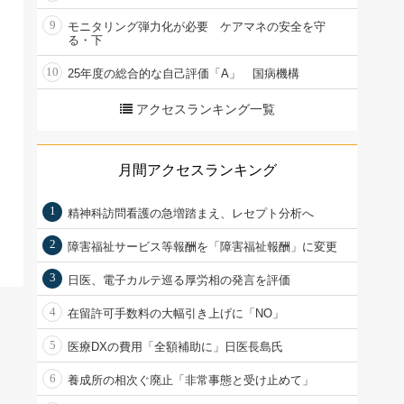
9
モニタリング弾力化が必要 ケアマネの安全を守
る・下
10
25年度の総合的な自己評価「A」 国病機構
アクセスランキング一覧
月間アクセスランキング
1
精神科訪問看護の急増踏まえ、レセプト分析へ
2
障害福祉サービス等報酬を「障害福祉報酬」に変更
3
日医、電子カルテ巡る厚労相の発言を評価
4
在留許可手数料の大幅引き上げに「NO」
5
医療DXの費用「全額補助に」日医長島氏
6
養成所の相次ぐ廃止「非常事態と受け止めて」