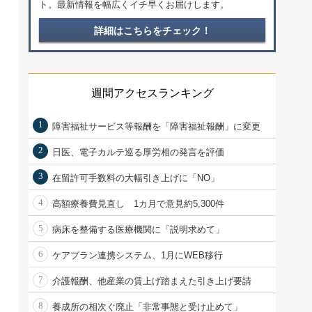
ト。最新情報を幅広くイチ早くお届けします。
詳細はこちらをチェック！
週間アクセスランキング
1
障害福祉サービス等報酬を「障害福祉報酬」に変更
2
日医、電子カルテ巡る厚労相の発言を評価
3
在留許可手数料の大幅引き上げに「NO」
4
高額療養費見直し 1カ月で意見約5,300件
5
病床を整備する医療機関に「説明求めて」
6
ケアプラン連携システム、1月にWEB移行
7
介護報酬、他産業の賃上げ踏まえた引き上げ要請
8
養成所の相次ぐ廃止「非常事態と受け止めて」