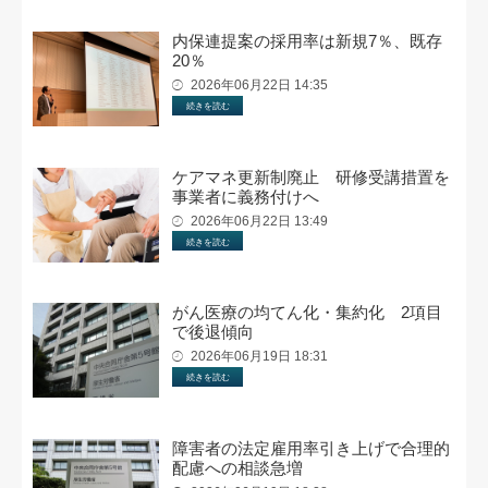
内保連提案の採用率は新規7％、既存
20％
2026年06月22日 14:35
続きを読む
ケアマネ更新制廃止 研修受講措置を
事業者に義務付けへ
2026年06月22日 13:49
続きを読む
がん医療の均てん化・集約化 2項目
で後退傾向
2026年06月19日 18:31
続きを読む
障害者の法定雇用率引き上げで合理的
配慮への相談急増