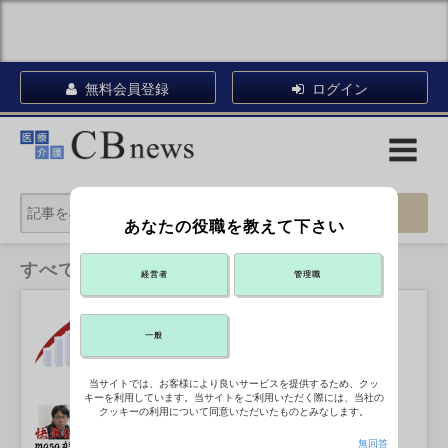
無料会員登録
ログイン
あなたの役職を教えて下さい
すべてのカテゴリ
経営者
管理職
社会保障給付費138.3兆円 過去2番目
の高水準
2026年07月30日 14:10
一般
当サイトでは、お客様により良いサービスを提供するため、クッ
キーを利用しています。当サイトをご利用いただく際には、当社の
家事支援国家資格の創設 介護事業経
クッキーの利用について同意いただいたものとみなします。
営戦略に影響
2026年07月30日 14:00
無回答