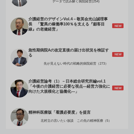
データで読み解く病院経営(254)
介護経営のデザインVol.4－敬英会光山誠理事
長 「驚異の稼働率100％を支える『顧客目
NEW
線』の老健経営」
急性期病院Aの改定直後の届け出状況を検証す
NEW
る
先が見えない時代の戦略的病院経営（273）
介護経営論考（1）－日本総合研究所編vol.1
「今後の介護経営に必要な視点―経営力強化に
NEW
向けた大規模化と協働化―」
精神科医療版「看護必要度」を提言
北村立の言いたい放談 この先の精神医療（5）