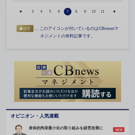
3
4
5
6
7
8
9
10
11
… このアイコンが付いているのはCBnewsマ
経営
ネジメントの有料記事です。
オピニオン・人気連載
身体的拘束最小化の取り組みを経営改善に
NEW