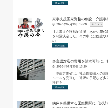
続きを読む
家事支援国家資格の創設 介護事
2026年07月30日 14:00
オピニオン
【北海道介護福祉道場 あかい花代
を閣議決定した。その中には医療や
の...
続きを読む
多言語対応の費用を請求可能に、
2026年07月30日 13:20
厚生労働省は、社会医療法人の医療
ルールを見直し、通訳の手配など多
移行を...
続きを読む
病床を整備する医療機関に「説明