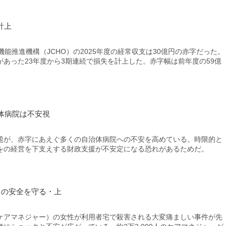
計上
能推進機構（JCHO）の2025年度の経常収支は30億円の赤字だった。
あった23年度から3期連続で損失を計上した。赤字幅は前年度の59億
体病院は不安視
が、赤字にあえぐ多くの自治体病院への不安を高めている。時限的と
をの経営を下支えする財政支援が不安定になる恐れがあるためだ。
ネの安全を守る・上
アマネジャー）の女性が利用者宅で殺害される大変痛ましい事件が先