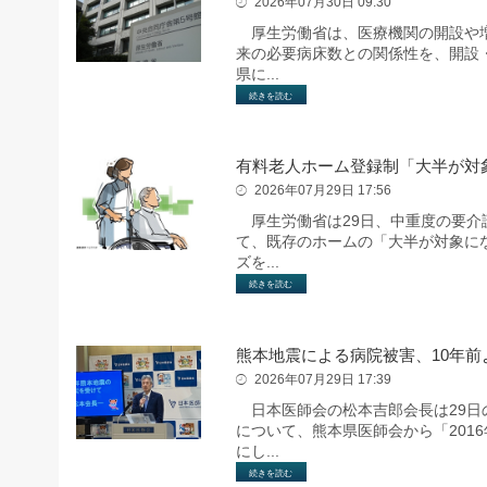
2026年07月30日 09:30
厚生労働省は、医療機関の開設や増
来の必要病床数との関係性を、開設
県に...
続きを読む
有料老人ホーム登録制「大半が対
2026年07月29日 17:56
厚生労働省は29日、中重度の要介
て、既存のホームの「大半が対象に
ズを...
続きを読む
熊本地震による病院被害、10年前
2026年07月29日 17:39
日本医師会の松本吉郎会長は29日
について、熊本県医師会から「201
にし...
続きを読む