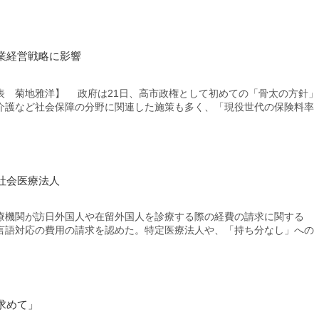
業経営戦略に影響
表 菊地雅洋】 政府は21日、高市政権として初めての「骨太の方針」
介護など社会保障の分野に関連した施策も多く、「現役世代の保険料率
社会医療法人
機関が訪日外国人や在留外国人を診療する際の経費の請求に関する
言語対応の費用の請求を認めた。特定医療法人や、「持ち分なし」への
求めて」