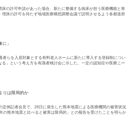
床の許可申請があった場合、新たに整備する病床が担う医療機能と将
・増床の許可を待たず地域医療構想調整会議で説明させるよう各都道府
象に」
護者らを入居対象とする有料老人ホームに新たに導入する登録制につい
なる」という考え方を有識者検討会に示した。一定の認知症や医療ニー
よりは限局的か
の定例記者会見で、28日に発生した熊本地震による医療機関の被害状況
6年の熊本地震と比べると被害は限局的」との報告を受けたことを明らか