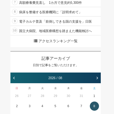
7
高額療養費見直し 1カ月で意見約5,300件
8
病床を整備する医療機関に「説明求めて」
9
電子カルテ普及「前倒しできる国の支援を」日医
10
国立大病院、地域医療構想を踏まえた機能検討へ
アクセスランキング一覧
記事アーカイブ
日別で記事をご覧いただけます。
‹
›
2026 / 08
日
月
火
水
木
金
土
26
27
28
29
30
31
1
2
3
4
5
6
7
8