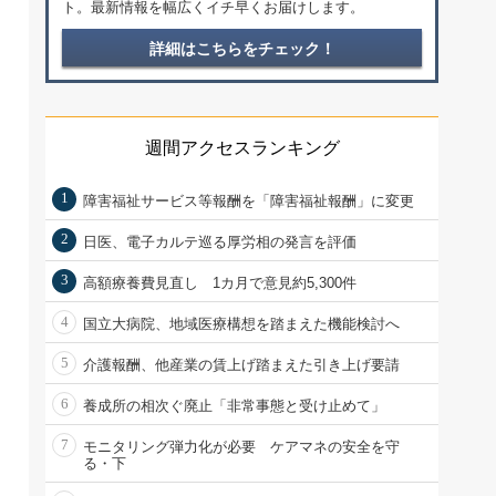
ト。最新情報を幅広くイチ早くお届けします。
詳細はこちらをチェック！
週間アクセスランキング
1
障害福祉サービス等報酬を「障害福祉報酬」に変更
2
日医、電子カルテ巡る厚労相の発言を評価
3
高額療養費見直し 1カ月で意見約5,300件
4
国立大病院、地域医療構想を踏まえた機能検討へ
5
介護報酬、他産業の賃上げ踏まえた引き上げ要請
6
養成所の相次ぐ廃止「非常事態と受け止めて」
7
モニタリング弾力化が必要 ケアマネの安全を守
る・下