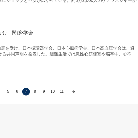
にショックと不安が広がっている。約3万2,000人のケアマネジャーが
かけ 関係3学会
地震を受け、日本循環器学会、日本心臓病学会、日本高血圧学会は、避
ける共同声明を発表した。避難生活では急性心筋梗塞や脳卒中、心不
4
5
6
7
8
9
10
11