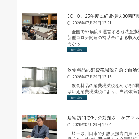
JCHO、25年度に経常損失30億円
2026年07月29日 17:21
全国で57病院を運営する地域医療機
新型コロナ関連の補助金による収入が
円から...
続きを読む
飲食料品の消費税減税問題で自治
2026年07月29日 17:16
飲食料品の消費税減税をめぐる問題
はいえ消費税減税により、自治体病
続きを読む
居宅訪問で3つの対策を ケアマ
2026年07月29日 17:04
埼玉県川口市で介護支援専門員（ケ