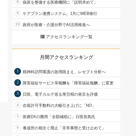
8
病床を整備する医療機関に「説明求めて」
9
ケアプラン連携システム、1月にWEB移行
10
政府が医療・介護分野でAI活用推進へ
アクセスランキング一覧
月間アクセスランキング
1
精神科訪問看護の急増踏まえ、レセプト分析へ
2
障害福祉サービス等報酬を「障害福祉報酬」に変更
3
日医、電子カルテ巡る厚労相の発言を評価
4
在留許可手数料の大幅引き上げに「NO」
5
医療DXの費用「全額補助に」日医長島氏
6
養成所の相次ぐ廃止「非常事態と受け止めて」