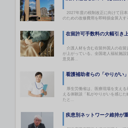
2027年度の税制改正に向けて日
のための改修費用を即時損金算入す
在留許可手数料の大幅引き上
介護人材を含む在留外国人の在留資
が上がっている。全国老人福祉施設
意見募...
看護補助者らの「やりがい
厚生労働省は、医療現場を支える看
える体験談「私がやりがいを感じた
たと...
疾患別ネットワーク維持が