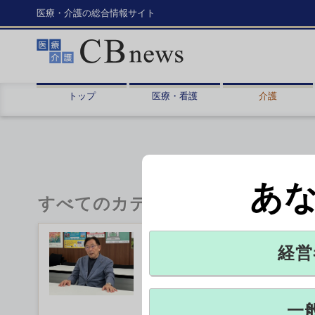
医療・介護の総合情報サイト
トップ
医療・看護
介護
あ
すべてのカテゴリ
居宅訪問で3つの対策を 
経営
埼玉県川口市で介護支援専門員（ケ
月起き、特に訪問に携わる介護関係者
が加入...
一