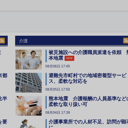
介護
遣
被災施設への介護職員派遣を依頼 
本地震
NEW
08月06日 17:45
京都
避難先市町村での地域密着型サービ
ス、柔軟な対応を
08月05日 17:50
比半
熊本地震 介護報酬の人員基準など
柔軟な取り扱い可
08月04日 17:39
を要
介護事業所での人材不足、訪問が顕
に