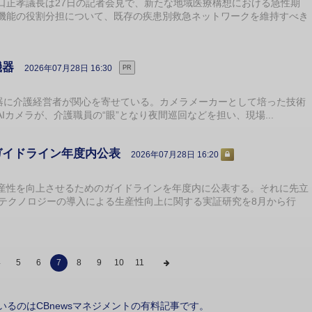
正孝議長は27日の記者会見で、新たな地域医療構想における急性期
機能の役割分担について、既存の疾患別救急ネットワークを維持すべき
機器
2026年07月28日 16:30
PR
機器に介護経営者が関心を寄せている。カメラメーカーとして培った技術
Iカメラが、介護職員の“眼”となり夜間巡回などを担い、現場...
ガイドライン年度内公表
2026年07月28日 16:20
性を向上させるためのガイドラインを年度内に公表する。それに先立
、テクノロジーの導入による生産性向上に関する実証研究を8月から行
4
5
6
7
8
9
10
11
いるのはCBnewsマネジメントの有料記事です。