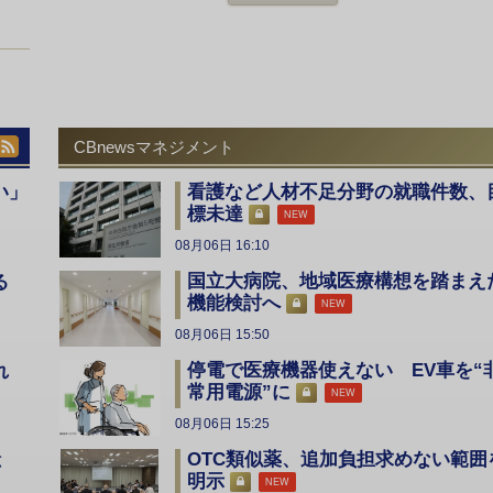
CBnewsマネジメント
い」
看護など人材不足分野の就職件数、
標未達
NEW
08月06日 16:10
国立大病院、地域医療構想を踏まえ
る
機能検討へ
NEW
08月06日 15:50
停電で医療機器使えない EV車を“
入れ
常用電源”に
NEW
08月06日 15:25
OTC類似薬、追加負担求めない範囲
総
明示
NEW