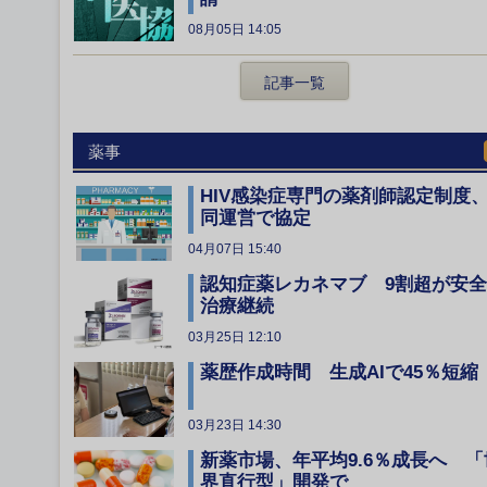
08月05日 14:05
記事一覧
薬事
HIV感染症専門の薬剤師認定制度
同運営で協定
04月07日 15:40
認知症薬レカネマブ 9割超が安
治療継続
03月25日 12:10
薬歴作成時間 生成AIで45％短縮
03月23日 14:30
新薬市場、年平均9.6％成長へ 「
界直行型」開発で