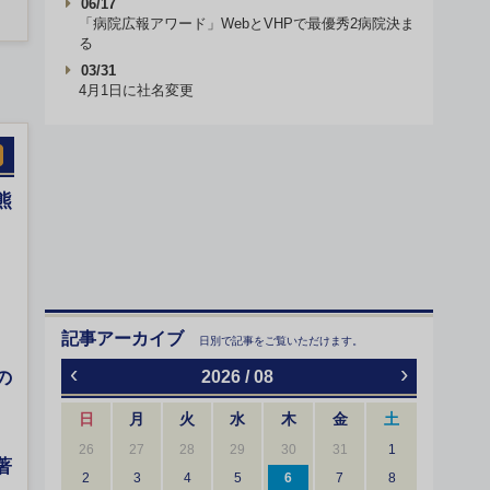
06/17
「病院広報アワード」WebとVHPで最優秀2病院決ま
る
03/31
4月1日に社名変更
熊
記事アーカイブ
日別で記事をご覧いただけます。
‹
›
の
2026 / 08
日
月
火
水
木
金
土
26
27
28
29
30
31
1
著
2
3
4
5
6
7
8