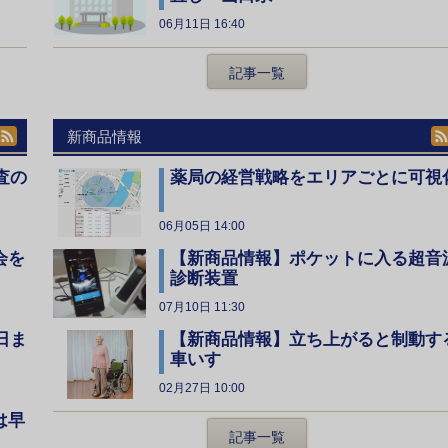
06月11日 16:40
記事一覧
新商品情報
査の
薬局の経営戦略をエリアごとに可視
06月05日 14:00
会を
【新商品情報】ポケットに入る超音
診断装置
07月10日 11:30
日ま
【新商品情報】立ち上がると制動す
車いす
02月27日 10:00
は早
記事一覧