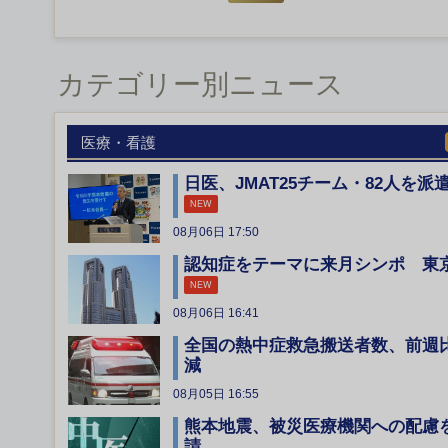
カテゴリー別ニュース
医療・看護
日医、JMAT25チーム・82人を派
NEW
08月06日 17:50
認知症をテーマに来月シンポ 東
NEW
08月06日 16:41
全国の熱中症救急搬送者数、前週
減
08月05日 16:55
熊本地震、被災医療機関への配慮
請