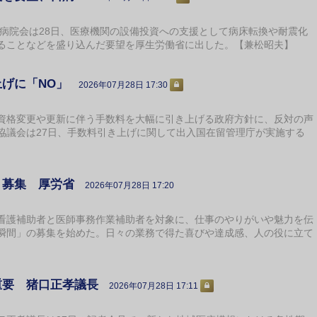
本病院会は28日、医療機関の設備投資への支援として病床転換や耐震化
ることなどを盛り込んだ要望を厚生労働省に出した。【兼松昭夫】
げに「NO」
2026年07月28日 17:30
格変更や更新に伴う手数料を大幅に引き上げる政府方針に、反対の声
協議会は27日、手数料引き上げに関して出入国在留管理庁が実施する
」募集 厚労省
2026年07月28日 17:20
護補助者と医師事務作業補助者を対象に、仕事のやりがいや魅力を伝
瞬間」の募集を始めた。日々の業務で得た喜びや達成感、人の役に立て
重要 猪口正孝議長
2026年07月28日 17:11