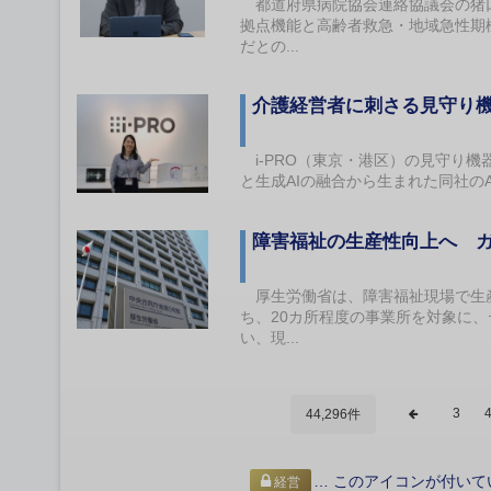
都道府県病院協会連絡協議会の猪口
拠点機能と高齢者救急・地域急性期
だとの...
介護経営者に刺さる見守り
i-PRO（東京・港区）の見守り
と生成AIの融合から生まれた同社のA
障害福祉の生産性向上へ 
厚生労働省は、障害福祉現場で生産
ち、20カ所程度の事業所を対象に
い、現...
3
44,296件
… このアイコンが付いて
経営