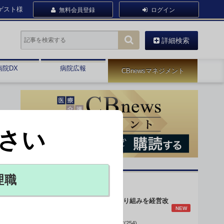
ゲスト様
無料会員登録
ログイン
詳細検索
病院DX
病院広報
CBnewsマネジメント
さい
理職
オピニオン・人気連載
身体的拘束最小化の取り組みを経営改
NEW
善に
データで読み解く病院経営(254)