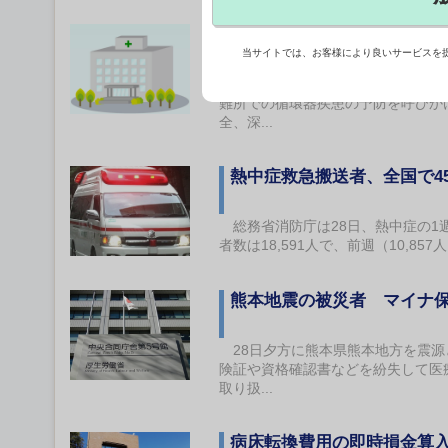
避難所での循環器疾患予防
当サイトでは、お客様により良いサービスを
28日に発生した最大震度7の熊本
難所での循環器疾患の予防を呼びか
全、深...
熱中症救急搬送者、全国で4
総務省消防庁は28日、熱中症の1週
者数は18,591人で、前週（10,8
熊本地震の被災者 マイナ
28日夕方に熊本県熊本地方を震源
険証や資格確認書などを紛失して医
取り扱...
病床転換費用の即時損金算