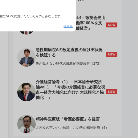
用について同意いただいたものとみなします。
介護経営のデザインVol.4－敬英会光山
誠理事長 「驚異の稼働率100％を支
NEW
無回答
える『顧客目線』の老健経営」
急性期病院Aの改定直後の届け出状況
NEW
を検証する
先が見えない時代の戦略的病院経営（273）
介護経営論考（1）－日本総合研究所
編vol.1 「今後の介護経営に必要な視
NEW
点―経営力強化に向けた大規模化と協
働化―」
精神科医療版「看護必要度」を提言
北村立の言いたい放談 この先の精神医療（5）