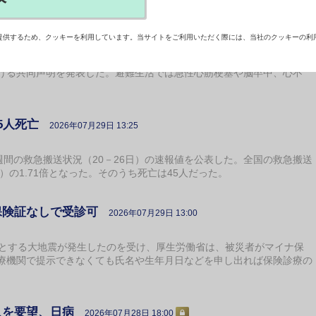
を呼びかけ 関係3学会
2026年07月29日 14:35
提供するため、クッキーを利用しています。当サイトをご利用いただく際には、当社のクッキーの利
地震を受け、日本循環器学会、日本心臓病学会、日本高血圧学会は、避
ける共同声明を発表した。避難生活では急性心筋梗塞や脳卒中、心不
5人死亡
2026年07月29日 13:25
間の救急搬送状況（20－26日）の速報値を公表した。全国の救急搬送
57人）の1.71倍となった。そのうち死亡は45人だった。
保険証なしで受診可
2026年07月29日 13:00
とする大地震が発生したのを受け、厚生労働省は、被災者がマイナ保
療機関で提示できなくても氏名や生年月日などを申し出れば保険診療の
入を要望、日病
2026年07月28日 18:00