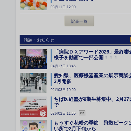
03月11日 12:00
記事一覧
話題・お知らせ
「病院ＤＸアワード2026」最終審
様子を動画で一部公開！！！
04月17日 18:46
愛知県、医療機器産業の展示商談
3月開催
02月03日 19:00
ちば医経塾が9期生募集中、2月27
で
02月02日 11:55
PR
もうすぐ花粉の季節 飛散ピーク
い所で2月下旬から