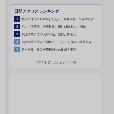
日間アクセスランキング
1
驚異の稼働率100％を支える「顧客目線」の老健経営
2
初の「病院船」医療提供 5日午後2時にも開始
3
介護事業所での人材不足、訪問が顕著に
4
介護福祉士国試で初導入、「パート合格」結果公表
5
熊本地震、被災医療機関への配慮を要請
アクセスランキング一覧