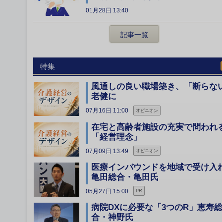
01月28日 13:40
記事一覧
特集
風通しの良い職場築き、「断らな
老健に
07月16日 11:00
オピニオン
在宅と高齢者施設の充実で問われ
「経営理念」
07月09日 13:49
オピニオン
医療インバウンドを地域で受け
亀田総合・亀田氏
05月27日 15:00
PR
病院DXに必要な「3つのR」恵寿
合・神野氏