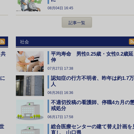
08月04日 16:45
記事一覧
社会
、共
平均寿命 男性0.25歳・女性0.2歳延
伸
07月27日 17:38
全に
認知症の行方不明者、昨年は約1.7万
人
06月26日 16:36
不適切投稿の看護師、停職4カ月の
戒処分
06月17日 17:58
総合医療センターの建て替え計画を
世
直し 山口県