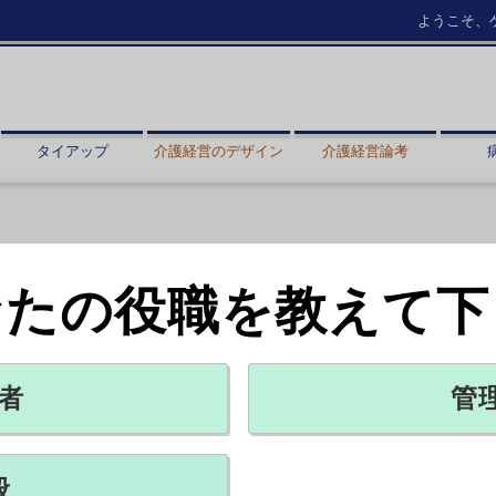
ようこそ、
タイアップ
介護経営のデザイン
介護経営論考
なたの役職を教えて下
ケアマネの安全を守る・上
2026年07月29日 17:04
者
管
アマネジャー）の女性が利用者宅で殺害される大変痛ましい事件が先
にショックと不安が広がっている。約3万2,000人のケアマネジャー
般