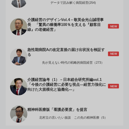
データで読み解く病院経営(254)
介護経営のデザインVol.4－敬英会光山誠理事
長 「驚異の稼働率100％を支える『顧客目
NEW
線』の老健経営」
急性期病院Aの改定直後の届け出状況を検証す
NEW
る
先が見えない時代の戦略的病院経営（273）
介護経営論考（1）－日本総合研究所編vol.1
「今後の介護経営に必要な視点―経営力強化に
NEW
向けた大規模化と協働化―」
精神科医療版「看護必要度」を提言
北村立の言いたい放談 この先の精神医療（5）