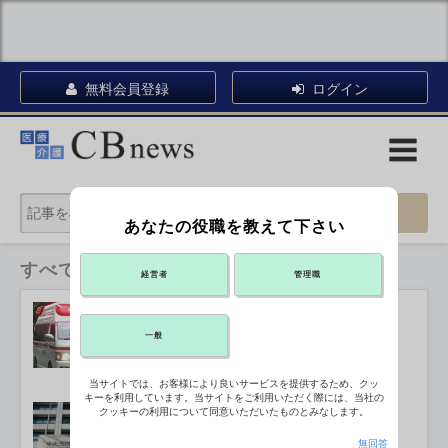
無料会員登録
ログイン
あなたの役職を教えて下さい
すべてのカテゴリ
経営者
管理職
熱中症救急搬送者、全国で45人死亡
2026年07月29日 13:25
一般
当サイトでは、お客様により良いサービスを提供するため、クッ
キーを利用しています。当サイトをご利用いただく際には、当社の
熊本地震の被災者 マイナ保険証なし
クッキーの利用について同意いただいたものとみなします。
で受診可
2026年07月29日 13:00
無回答