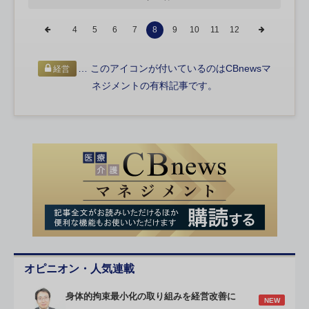
4
5
6
7
8
9
10
11
12
… このアイコンが付いているのはCBnewsマ
経営
ネジメントの有料記事です。
オピニオン・人気連載
身体的拘束最小化の取り組みを経営改善に
NEW