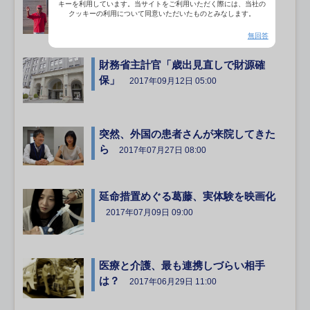
キーを利用しています。当サイトをご利用いただく際には、当社の
る（6）
2017年10月08日 08:00
クッキーの利用について同意いただいたものとみなします。
無回答
財務省主計官「歳出見直しで財源確
保」
2017年09月12日 05:00
突然、外国の患者さんが来院してきた
ら
2017年07月27日 08:00
延命措置めぐる葛藤、実体験を映画化
2017年07月09日 09:00
医療と介護、最も連携しづらい相手
は？
2017年06月29日 11:00