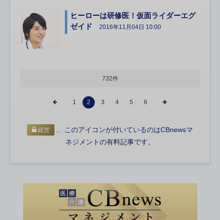
ヒーローは研修医！仮面ライダーエグ
ゼイド
2016年11月04日 10:00
732件
1
2
3
4
5
6
… このアイコンが付いているのはCBnewsマ
経営
ネジメントの有料記事です。