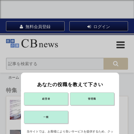
無料会員登録
ログイン
ホーム
特集（CBnews）
あなたの役職を教えて下さい
特集（CBnews）
経営者
管理職
災害拠点病院の診療維持、アメとムチ
で対応促す
2019年03月11日 15:35
一般
当サイトでは、お客様により良いサービスを提供するため、クッ
医療者の休日、私はこれでリセットす