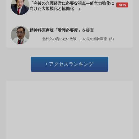
「今後の介護経営に必要な視点―経営力強化に
NEW
向けた大規模化と協働化―」
精神科医療版「看護必要度」を提言
北村立の言いたい放談 この先の精神医療（5）
アクセスランキング