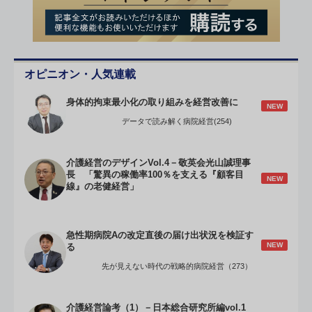
オピニオン・人気連載
身体的拘束最小化の取り組みを経営改善に
NEW
データで読み解く病院経営(254)
介護経営のデザインVol.4－敬英会光山誠理事
長 「驚異の稼働率100％を支える『顧客目
NEW
線』の老健経営」
急性期病院Aの改定直後の届け出状況を検証す
NEW
る
先が見えない時代の戦略的病院経営（273）
介護経営論考（1）－日本総合研究所編vol.1