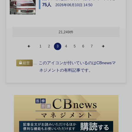
75人
2026年06月10日 14:50
21,249件
1
2
3
4
5
6
7
… このアイコンが付いているのはCBnewsマ
経営
ネジメントの有料記事です。