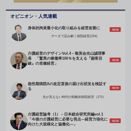
オピニオン・人気連載
身体的拘束最小化の取り組みを経営改善に
NEW
データで読み解く病院経営(254)
介護経営のデザインVol.4－敬英会光山誠理事
長 「驚異の稼働率100％を支える『顧客目
NEW
線』の老健経営」
急性期病院Aの改定直後の届け出状況を検証す
NEW
る
先が見えない時代の戦略的病院経営（273）
介護経営論考（1）－日本総合研究所編vol.1
「今後の介護経営に必要な視点―経営力強化に
NEW
向けた大規模化と協働化―」