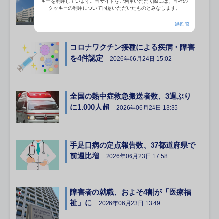
キーを利用しています。当サイトをご利用いただく際には、当社の
県
クッキーの利用について同意いただいたものとみなします。
2026年06月25日 16:49
無回答
コロナワクチン接種による疾病・障害
を4件認定
2026年06月24日 15:02
全国の熱中症救急搬送者数、3週ぶり
に1,000人超
2026年06月24日 13:35
手足口病の定点報告数、37都道府県で
前週比増
2026年06月23日 17:58
障害者の就職、およそ4割が「医療福
祉」に
2026年06月23日 13:49