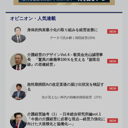
オピニオン・人気連載
身体的拘束最小化の取り組みを経営改善に
NEW
データで読み解く病院経営(254)
介護経営のデザインVol.4－敬英会光山誠理事
長 「驚異の稼働率100％を支える『顧客目
NEW
線』の老健経営」
急性期病院Aの改定直後の届け出状況を検証す
NEW
る
先が見えない時代の戦略的病院経営（273）
介護経営論考（1）－日本総合研究所編vol.1
「今後の介護経営に必要な視点―経営力強化に
NEW
向けた大規模化と協働化―」