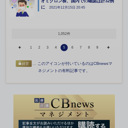
オミクロン株、国内での確認は計32例
に
2021年12月15日 20:45
1,052件
1
2
3
4
5
6
7
8
9
… このアイコンが付いているのはCBnewsマ
経営
ネジメントの有料記事です。