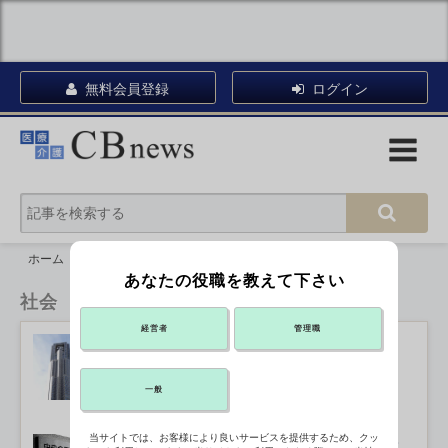
無料会員登録
ログイン
ホーム
社会
あなたの役職を教えて下さい
社会
経営者
管理職
都立広尾病院の建て替え、PFI手法で
整備へ
2022年06月20日 17:50
一般
当サイトでは、お客様により良いサービスを提供するため、クッ
石綿の健康被害、特別遺族給付金の請