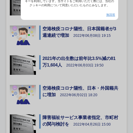
キーを利用しています。当サイトをご利用いただく際には、当社の
求期限延長
クッキーの利用について同意いただいたものとみなします。
2022年06月17日 18:15
無回答
空港検疫コロナ陽性、日本国籍者が3
週連続で増加
2022年06月08日 19:15
2021年の出生数は前年比3.5%減の81
万1,604人
2022年06月03日 19:50
空港検疫コロナ陽性、日本・外国籍共
に増加
2022年06月02日 18:20
障害福祉サービス事業者指定、市町村
の関与検討を
2022年04月26日 15:00