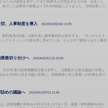
どもたちの成長を見守ってきた医療法人社団あすなろの会「ぬきいこ
発行した診察券の枚数は１万9,000枚超に上りました。当時診察した
大切、人事制度を導入
2022年03月24日 13:05
調剤薬局3店舗）の新社長に藤井麻由氏が就任する。「モノからヒト
たシフトチェンジの波が押し寄せている。そんな中で舵取りを行う藤井
物業務切り分けへ
2022年02月17日 23:00
、2022年度の診療報酬改定案を答申し、点数配分を巡る議論が決着し
組みを2年前に続き大幅に変更し、対物業務と対人業務への評価を切り
が詰めの議論へ
2022年01月07日 11:00
は、診療報酬の本体を0.43％引き上げる一方、薬価・材料価格を合わ