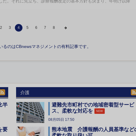
ました。それに先立ち、診療報酬改定の基本方針も決まり、年明け以降
2
3
4
5
6
7
8
いるのはCBnewsマネジメントの有料記事です。
介護
比半
避難先市町村での地域密着型サービ
ス、柔軟な対応を
NEW
08月05日 17:50
を要
熊本地震 介護報酬の人員基準など
柔軟な取り扱い可