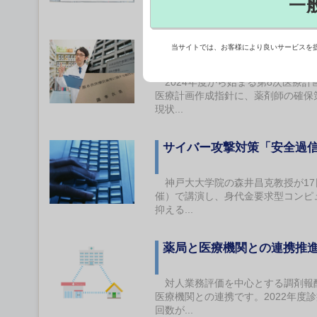
一
しつ...
薬局の存在感徐々に、医療
当サイトでは、お客様により良いサービスを
2024年度から始まる第8次医療
医療計画作成指針に、薬剤師の確保
現状...
サイバー攻撃対策「安全過
神戸大大学院の森井昌克教授が17日、オン
催）で講演し、身代金要求型コンピ
抑える...
薬局と医療機関との連携推
対人業務評価を中心とする調剤報酬
医療機関との連携です。2022年
回数が...