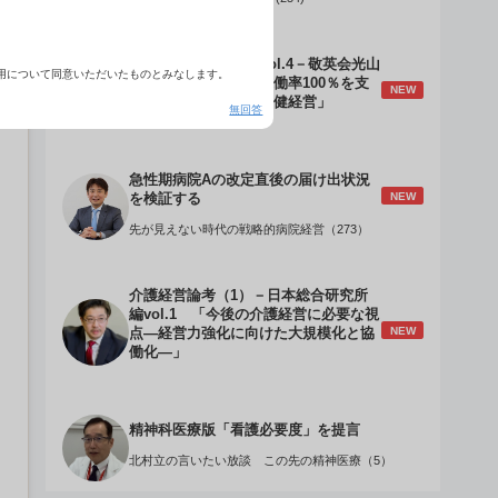
介護経営のデザインVol.4－敬英会光山
用について同意いただいたものとみなします。
誠理事長 「驚異の稼働率100％を支
NEW
える『顧客目線』の老健経営」
無回答
急性期病院Aの改定直後の届け出状況
NEW
を検証する
先が見えない時代の戦略的病院経営（273）
介護経営論考（1）－日本総合研究所
編vol.1 「今後の介護経営に必要な視
NEW
点―経営力強化に向けた大規模化と協
働化―」
精神科医療版「看護必要度」を提言
北村立の言いたい放談 この先の精神医療（5）