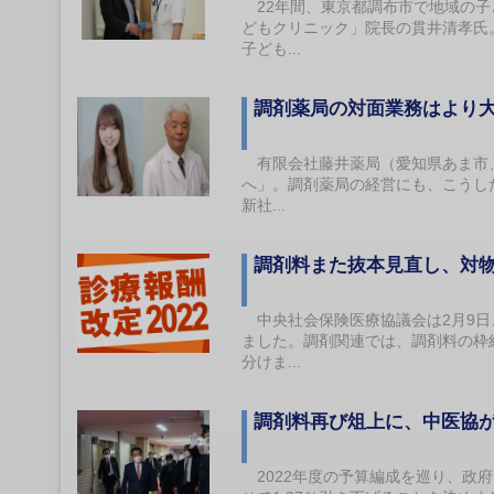
22年間、東京都調布市で地域の子
どもクリニック」院長の貫井清孝氏。
子ども...
調剤薬局の対面業務はより
有限会社藤井薬局（愛知県あま市、
へ」。調剤薬局の経営にも、こうし
新社...
調剤料また抜本見直し、対
中央社会保険医療協議会は2月9日
ました。調剤関連では、調剤料の枠
分けま...
調剤料再び俎上に、中医協
2022年度の予算編成を巡り、政府