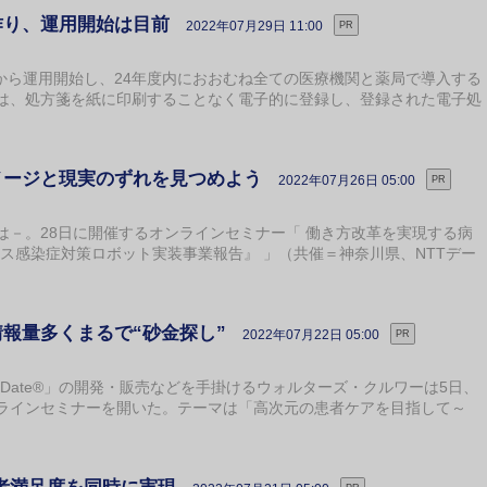
作り、運用開始は目前
2022年07月29日 11:00
PR
から運用開始し、24年度内におおむね全ての医療機関と薬局で導入する
は、処方箋を紙に印刷することなく電子的に登録し、登録された電子処
メージと現実のずれを見つめよう
2022年07月26日 05:00
PR
－。28日に開催するオンラインセミナー「 働き方改革を実現する病
ス感染症対策ロボット実装事業報告』 」（共催＝神奈川県、NTTデー
報量多くまるで“砂金探し”
2022年07月22日 05:00
PR
Date®」の開発・販売などを⼿掛けるウォルターズ・クルワーは5日、
ラインセミナーを開いた。テーマは「高次元の患者ケアを目指して～