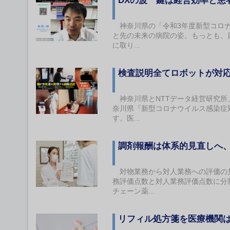
DXの波 鍵は経営効率と患
神奈川県の「令和3年度新型コロナ
と先の未来の病院の姿。もっとも、
に取り...
検査説明全てロボットが対
神奈川県とNTTデータ経営研究所
奈川県『新型コロナウイルス感染症
す。医...
調剤報酬は体系的見直しへ
対物業務から対人業務への評価の見
務評価点数と対人業務評価点数に分割
チェーン薬...
リフィル処方箋を医療機関