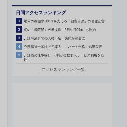
日間アクセスランキング
1
驚異の稼働率100％を支える「顧客目線」の老健経営
2
初の「病院船」医療提供 5日午後2時にも開始
3
介護事業所での人材不足、訪問が顕著に
4
介護福祉士国試で初導入、「パート合格」結果公表
5
介護職の仕事探し、6割が複数求人サービス利用を経
験
アクセスランキング一覧