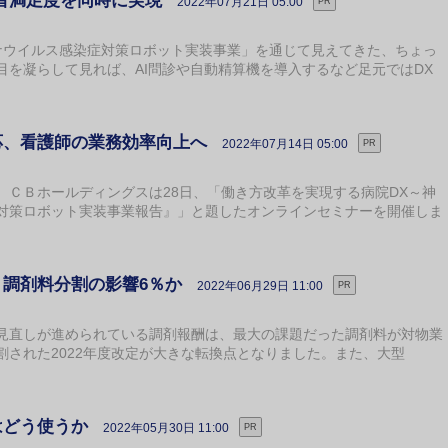
者満足度を同時に実現
2022年07月21日 05:00
PR
ウイルス感染症対策ロボット実装事業」を通じて見えてきた、ちょっ
目を凝らして見れば、AI問診や自動精算機を導入するなど足元ではDX
応、看護師の業務効率向上へ
2022年07月14日 05:00
PR
、ＣＢホールディングスは28日、「働き方改革を実現する病院DX～神
対策ロボット実装事業報告』」と題したオンラインセミナーを開催しま
、調剤料分割の影響6％か
2022年06月29日 11:00
PR
直しが進められている調剤報酬は、最大の課題だった調剤料が対物業
された2022年度改定が大きな転換点となりました。また、大型
はどう使うか
2022年05月30日 11:00
PR