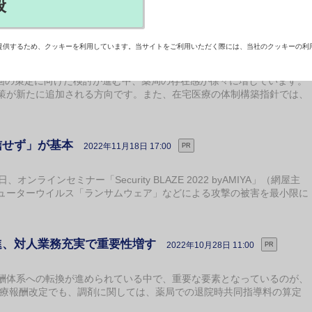
般
計画で求められる役割
提供するため、クッキーを利用しています。当サイトをご利用いただく際には、当社のクッキーの利
2022年11月29日 11:00
PR
計画の策定に向けた検討が進む中、薬局の存在感が徐々に増しています。
策が新たに追加される方向です。また、在宅医療の体制構築指針では、
信せず」が基本
2022年11月18日 17:00
PR
ラインセミナー「Security BLAZE 2022 byAMIYA」（網屋主
ューターウイルス「ランサムウェア」などによる攻撃の被害を最小限に
進、対人業務充実で重要性増す
2022年10月28日 11:00
PR
体系への転換が進められている中で、重要な要素となっているのが、
度診療報酬改定でも、調剤に関しては、薬局での退院時共同指導料の算定