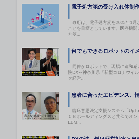
電子処方箋の受け入れ体制
政府は、電子処方箋を2023年1月
ことを目標としています。医療機関
方箋...
何でもできるロボットのイ
同僚がロボットで、現場に違和感は
院DX～神奈川県『新型コロナウイル
タ経営...
患者に合ったエビデンス、情
臨床意思決定⽀援システム「UpTo
ＣＢホールディングスと共催でオン
EBM...