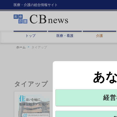
医療・介護の総合情報サイト
トップ
医療・看護
介護
ホーム
タイアップ
あ
タイアップ
経営
開所前に入居申込9割を超
高齢者向け住宅の建設・開所・運営
懸けた薬局などの経営多角化を、高