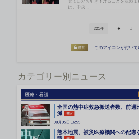
せて1.37％引き下げることを決め
は、中央...
1
221件
… このアイコンが付いて
経営
カテゴリー別ニュース
医療・看護
全国の熱中症救急搬送者数、前週
減
NEW
08月05日 16:55
熊本地震、被災医療機関への配慮
請
NEW