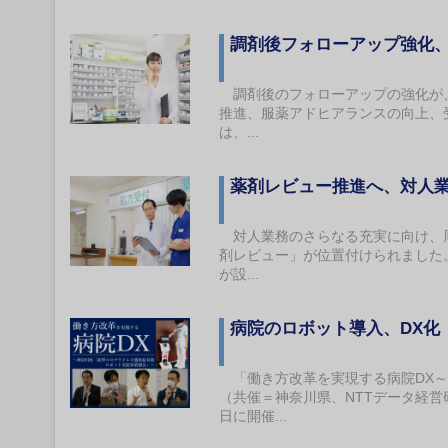
調剤後フォローアップ強化
調剤後のフォローアップの強化が、
推進、服薬アドヒアランスの向上、
は、...
薬剤レビュー推進へ、対人
対人業務のさらなる充実に向け、厚
剤レビュー」が位置付けられました
が設...
病院のロボット導入、DX化
「働き方改革を実現する病院DX～
（共催＝神奈川県、NTTデータ経営
日に開催...