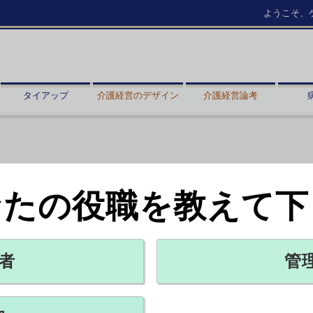
ようこそ、
タイアップ
介護経営のデザイン
介護経営論考
なたの役職を教えて下
者
管
す住宅も
2022年11月30日 18:30
PR
支援コンサルティングなどを手掛ける「ＣＢリサーチ」。生き残りを
齢者住宅という新たな事業形態の提案でバックアップする。全国に拡大