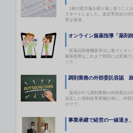
1枚の処方箋を繰り返し使うことが
スタートしました。改定率決定の大
実な達成...
オンライン服薬指導「薬剤
医薬品医療機器等法に基づくオンラ
服薬指導はこれまで初回には実施で
ンラ...
調剤業務の外部委託容認 
薬局が行う調剤業務の外部委託の容
決定した規制改革実施計画に、外部
かけで...
事業承継で経営の一線退き