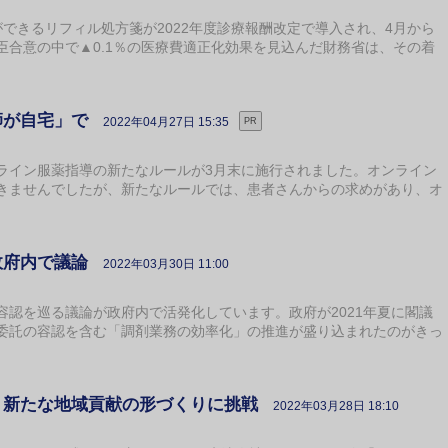
できるリフィル処方箋が2022年度診療報酬改定で導入され、4月から
臣合意の中で▲0.1％の医療費適正化効果を見込んだ財務省は、その着
師が自宅」で
2022年04月27日 15:35
PR
イン服薬指導の新たなルールが3月末に施行されました。オンライン
きませんでしたが、新たなルールでは、患者さんからの求めがあり、オ
政府内で議論
2022年03月30日 11:00
認を巡る議論が政府内で活発化しています。政府が2021年夏に閣議
委託の容認を含む「調剤業務の効率化」の推進が盛り込まれたのがきっ
、新たな地域貢献の形づくりに挑戦
2022年03月28日 18:10