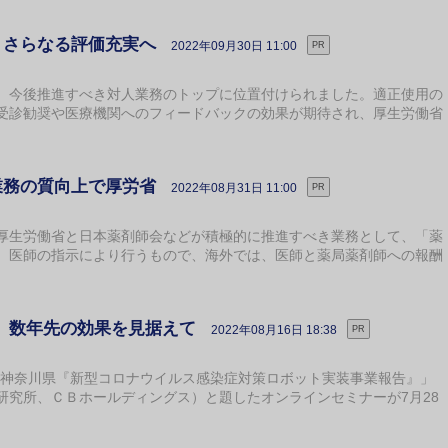
、さらなる評価充実へ
2022年09月30日 11:00
PR
今後推進すべき対人業務のトップに位置付けられました。適正使用の
受診勧奨や医療機関へのフィードバックの効果が期待され、厚生労働省
業務の質向上で厚労省
2022年08月31日 11:00
PR
生労働省と日本薬剤師会などが積極的に推進すべき業務として、「薬
。医師の指示により行うもので、海外では、医師と薬局薬剤師への報酬
 数年先の効果を見据えて
2022年08月16日 18:38
PR
神奈川県『新型コロナウイルス感染症対策ロボット実装事業報告』」
研究所、ＣＢホールディングス）と題したオンラインセミナーが7月28