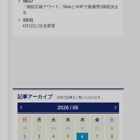
06/17
「病院広報アワード」WebとVHPで最優秀2病院決ま
る
03/31
4月1日に社名変更
記事アーカイブ
日別で記事をご覧いただけます。
‹
›
2026 / 08
日
月
火
水
木
金
土
26
27
28
29
30
31
1
2
3
4
5
6
7
8