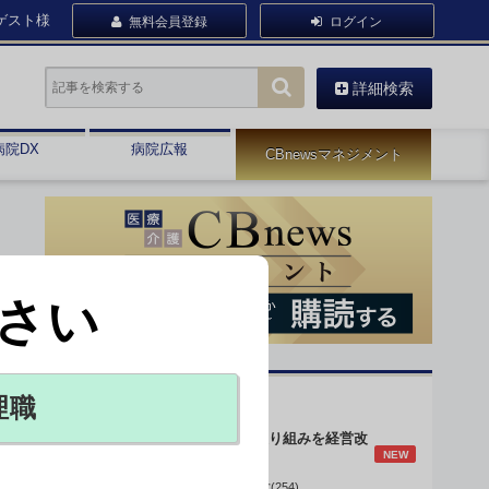
ゲスト様
無料会員登録
ログイン
詳細検索
病院DX
病院広報
CBnewsマネジメント
さい
オピニオン・人気連載
理職
身体的拘束最小化の取り組みを経営改
NEW
善に
データで読み解く病院経営(254)