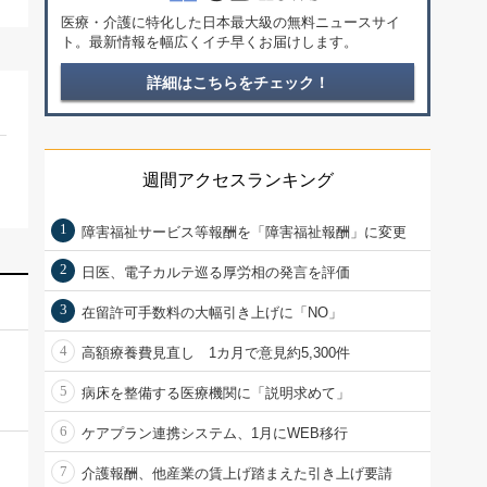
医療・介護に特化した日本最大級の無料ニュースサイ
ト。最新情報を幅広くイチ早くお届けします。
詳細はこちらをチェック！
週間アクセスランキング
1
障害福祉サービス等報酬を「障害福祉報酬」に変更
2
日医、電子カルテ巡る厚労相の発言を評価
3
在留許可手数料の大幅引き上げに「NO」
4
高額療養費見直し 1カ月で意見約5,300件
5
病床を整備する医療機関に「説明求めて」
6
ケアプラン連携システム、1月にWEB移行
7
介護報酬、他産業の賃上げ踏まえた引き上げ要請