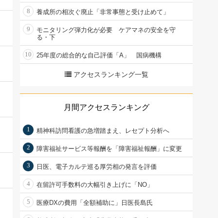
8
養成所の相次ぐ廃止「非常事態と受け止めて」
9
モニタリング弾力化が必要 ケアマネの安全を守
る・下
10
25年度の総合的な自己評価「A」 国病機構
アクセスランキング一覧
月間アクセスランキング
1
精神科訪問看護の急増踏まえ、レセプト分析へ
2
障害福祉サービス等報酬を「障害福祉報酬」に変更
3
日医、電子カルテ巡る厚労相の発言を評価
4
在留許可手数料の大幅引き上げに「NO」
5
医療DXの費用「全額補助に」日医長島氏