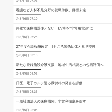
8月7日 07:52
看護など人材不足分野の就職件数、目標未達
8月6日 07:10
停電で医療機器使えない EV車を“非常用電源”に
8月6日 06:25
27年度介護報酬改定 9月ごろ関係団体と意見交換
8月6日 03:10
新たな登録施設介護支援 地域生活相談との包括評価へ
8月5日 08:52
日医、電子カルテ巡る厚労相の発言を評価
8月5日 08:35
一般社団法人の医療機関、非営利徹底を促す
8月5日 03:05