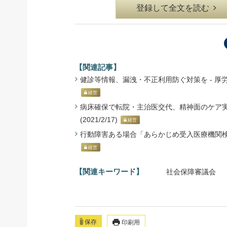
登録して全文を読む
【関連記事】
健診等情報、漏洩・不正利用防ぐ対策を - 厚労省
経営
病床確保で転院・主治医交代、精神面のケア実
(2021/2/17)
経営
行動障害ある場合「あらかじめ受入医療機関検討」 
経営
【関連キーワード】
社会保障審議会
保存
印刷用