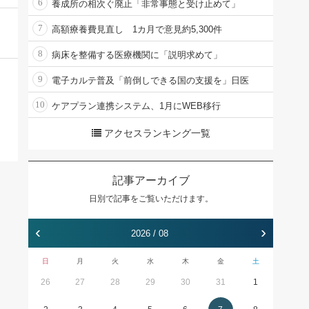
6
養成所の相次ぐ廃止「非常事態と受け止めて」
7
高額療養費見直し 1カ月で意見約5,300件
8
病床を整備する医療機関に「説明求めて」
9
電子カルテ普及「前倒しできる国の支援を」日医
10
ケアプラン連携システム、1月にWEB移行
アクセスランキング一覧
記事アーカイブ
日別で記事をご覧いただけます。
‹
›
2026 / 08
日
月
火
水
木
金
土
26
27
28
29
30
31
1