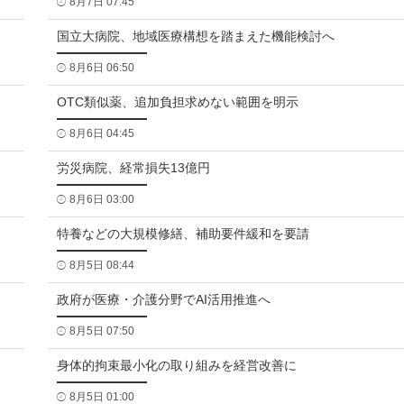
8月7日 07:45
国立大病院、地域医療構想を踏まえた機能検討へ
8月6日 06:50
OTC類似薬、追加負担求めない範囲を明示
8月6日 04:45
労災病院、経常損失13億円
8月6日 03:00
特養などの大規模修繕、補助要件緩和を要請
8月5日 08:44
政府が医療・介護分野でAI活用推進へ
8月5日 07:50
身体的拘束最小化の取り組みを経営改善に
8月5日 01:00