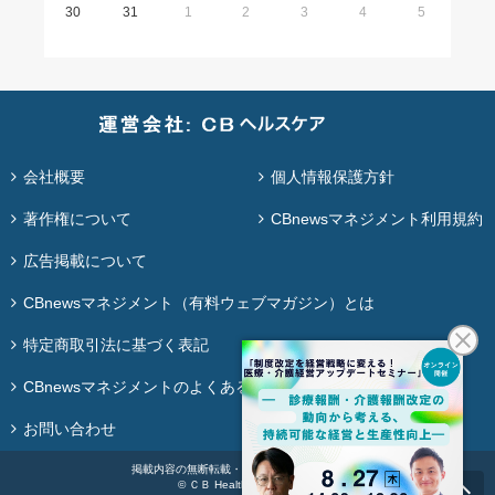
30
31
1
2
3
4
5
会社概要
個人情報保護方針
著作権について
CBnewsマネジメント利用規約
広告掲載について
CBnewsマネジメント（有料ウェブマガジン）とは
特定商取引法に基づく表記
CBnewsマネジメントのよくある質問
お問い合わせ
掲載内容の無断転載・再配布は固く禁じます。
© ＣＢ Healthcare Co., Ltd.