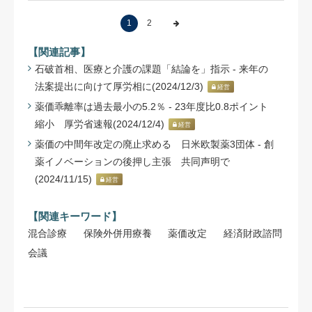
1
2
【関連記事】
石破首相、医療と介護の課題「結論を」指示 - 来年の
法案提出に向けて厚労相に(2024/12/3)
経営
薬価乖離率は過去最小の5.2％ - 23年度比0.8ポイント
縮小 厚労省速報(2024/12/4)
経営
薬価の中間年改定の廃止求める 日米欧製薬3団体 - 創
薬イノベーションの後押し主張 共同声明で
(2024/11/15)
経営
【関連キーワード】
混合診療
保険外併用療養
薬価改定
経済財政諮問
会議