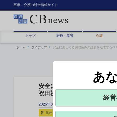
医療・介護の総合情報サイト
トップ
医療・看護
介護
ホーム
タイアップ
安全に楽しめる調理済み介護食を追求するベ
あ
安全に楽しめる調理済み介護
祝田社長と菊谷顧問が開発を
経営
2025年03月25日 13:00
保存
印刷用