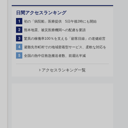
日間アクセスランキング
1
初の「病院船」医療提供 5日午後2時にも開始
2
熊本地震、被災医療機関への配慮を要請
3
驚異の稼働率100％を支える「顧客目線」の老健経営
4
避難先市町村での地域密着型サービス、柔軟な対応を
5
全国の熱中症救急搬送者数、前週比半減
アクセスランキング一覧