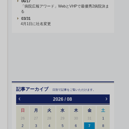
06/17
「病院広報アワード」WebとVHPで最優秀2病院決ま
る
03/31
4月1日に社名変更
記事アーカイブ
日別で記事をご覧いただけます。
‹
›
2026 / 08
日
月
火
水
木
金
土
26
27
28
29
30
31
1
2
3
4
5
6
7
8