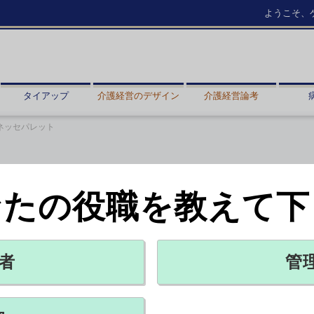
ようこそ、
タイアップ
介護経営のデザイン
介護経営論考
ネッセパレット
なたの役職を教えて下
食を追求するベネッセパレット
振り返る
PR
者
管
X ポスト
リンクをコピー