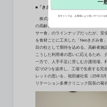
一
■「きざみ食」を２月から新たに投入
当サイトでは、お客様により良いサービスを
株式会社ベネッセパレット（東京都新宿
の高齢者施設以外へ完全調理済み介護
サー食」のラインナップだったが、安
を食材ごとに工夫した「Neoきざみ食
目の柱として期待を込める。高齢者施
こうした利用者の思いに応えるため、
一方で、人手不足に苦しむ介護現場。利
応“の2つを追求し、工場で生産する完
レットの思いを、祝田健社長（25年3
リテーション多摩クリニック院長の菊