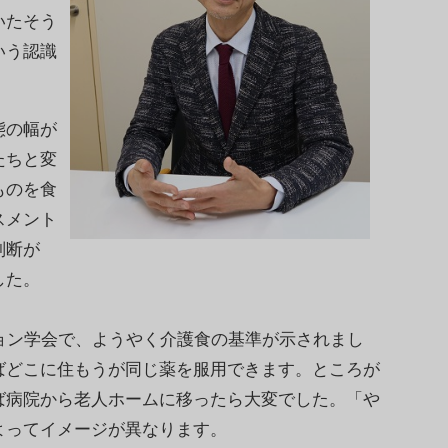
いたそう
いう認識
態の幅が
たちと変
ものを食
スメント
判断が
した。
ョン学会で、ようやく介護食の基準が示されまし
ばどこに住もうが同じ薬を服用できます。ところが
ば病院から老人ホームに移ったら大変でした。「や
よってイメージが異なります。