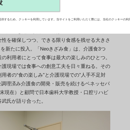
般
、３つ目の柱として期待
提供するため、クッキーを利用しています。当サイトをご利用いただく際には、当社のクッキーの利
区）は、2024年4月1日からベネッセグループ
食の販売を開始した。当初は「ソフト食」「ミキ
全性を確保しつつ、できる限り食感を残せる大きさ
」を新たに投入。「Neoきざみ食」は、介護食3つ
設の利用者にとって食事は最大の楽しみのひとつ。
介護現場では食事への創意工夫を日々重ねる。その
用者の“食の楽しみ”と介護現場での”人手不足対
全調理済み介護食の開発・販売を続けるベネッセパ
月末現在）と顧問で日本歯科大学教授・口腔リハビ
谷武氏が語り合った。