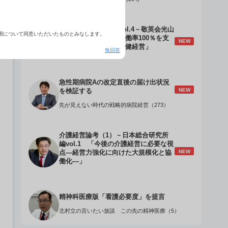
介護経営のデザインVol.4－敬英会光山
用について同意いただいたものとみなします。
誠理事長 「驚異の稼働率100％を支
NEW
える『顧客目線』の老健経営」
無回答
急性期病院Aの改定直後の届け出状況
NEW
を検証する
先が見えない時代の戦略的病院経営（273）
介護経営論考（1）－日本総合研究所
編vol.1 「今後の介護経営に必要な視
NEW
点―経営力強化に向けた大規模化と協
働化―」
精神科医療版「看護必要度」を提言
北村立の言いたい放談 この先の精神医療（5）