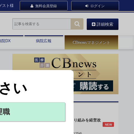
ゲスト様
無料会員登録
ログイン
詳細検索
病院DX
病院広報
CBnewsマネジメント
さい
オピニオン・人気連載
理職
身体的拘束最小化の取り組みを経営改
NEW
善に
データで読み解く病院経営(254)