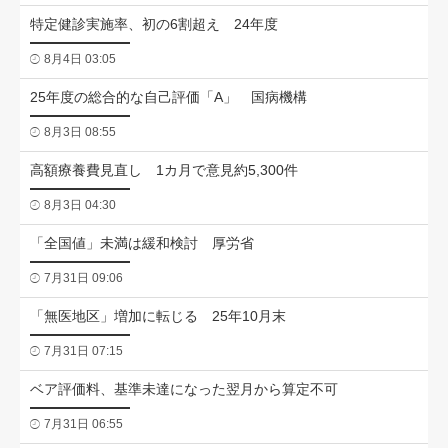
特定健診実施率、初の6割超え 24年度
8月4日 03:05
25年度の総合的な自己評価「A」 国病機構
8月3日 08:55
高額療養費見直し 1カ月で意見約5,300件
8月3日 04:30
「全国値」未満は緩和検討 厚労省
7月31日 09:06
「無医地区」増加に転じる 25年10月末
7月31日 07:15
ベア評価料、基準未達になった翌月から算定不可
7月31日 06:55