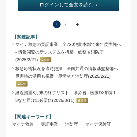
ログインして全文を読む
1
2
【関連記事】
マイナ救急の実証事業、全720消防本部で来年度実施へ
- 情報閲覧の新システムを構築 総務省消防庁
(2025/2/21)
経営
救急応需状況を適時把握 全国共通の情報基盤整備へ -
災害時の活用も視野 厚労省と消防庁(2025/2/21)
経営
経過措置3月末の終了リスト、厚労省 - 医療DX加算1－
3など届け出必要に(2025/3/11)
経営
【関連キーワード】
マイナ救急
実証事業
消防庁
マイナ保険証