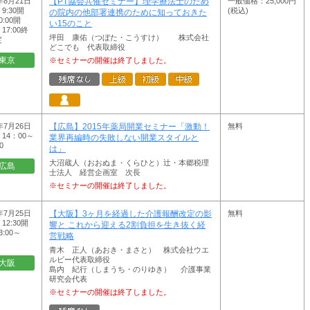
年8月21日
一般価格：25,000円
【PT協会共催セミナー】理学療法士のため
9:30開
(税込)
の院内の他部署連携のために知っておきた
:00開
い15のこと
7:00終
坪田 康佑（つぼた・こうすけ） 株式会社
定
どこでも 代表取締役
東京
※セミナーの開催は終了しました。
年7月26日
無料
【広島】2015年薬局開業セミナー「激動！
14：00～
業界再編時の失敗しない開業スタイルと
0
は」
大沼蔵人（おおぬま・くらひと）辻・本郷税理
広島
士法人 経営企画室 次長
※セミナーの開催は終了しました。
年7月25日
無料
【大阪】3ヶ月を経過した介護報酬改定の影
12:30開
響と これから迎える2割負担を生き抜く経
:00～
営戦略
青木 正人（あおき・まさと） 株式会社ウエ
ルビー代表取締役
大阪
島内 紀行（しまうち・のりゆき） 介護事業
研究会代表
※セミナーの開催は終了しました。