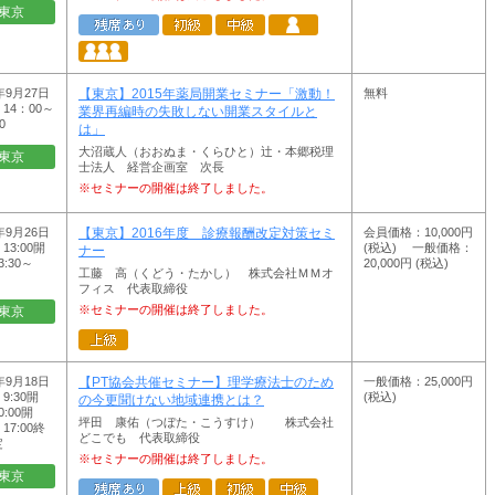
東京
年9月27日
無料
【東京】2015年薬局開業セミナー「激動！
14：00～
業界再編時の失敗しない開業スタイルと
0
は」
大沼蔵人（おおぬま・くらひと）辻・本郷税理
東京
士法人 経営企画室 次長
※セミナーの開催は終了しました。
年9月26日
会員価格：10,000円
【東京】2016年度 診療報酬改定対策セミ
13:00開
(税込) 一般価格：
ナー
:30～
20,000円 (税込)
工藤 高（くどう・たかし） 株式会社ＭＭオ
フィス 代表取締役
※セミナーの開催は終了しました。
東京
年9月18日
一般価格：25,000円
【PT協会共催セミナー】理学療法士のため
9:30開
(税込)
の今更聞けない地域連携とは？
:00開
坪田 康佑（つぼた・こうすけ） 株式会社
7:00終
どこでも 代表取締役
定
※セミナーの開催は終了しました。
東京