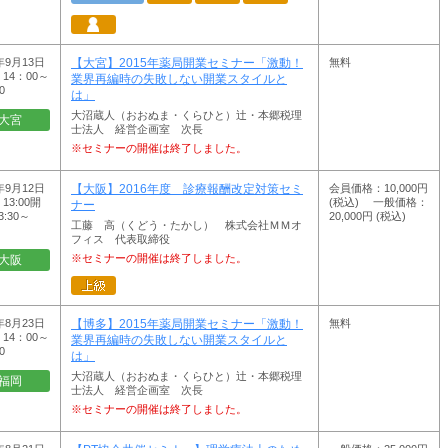
年9月13日
無料
【大宮】2015年薬局開業セミナー「激動！
14：00～
業界再編時の失敗しない開業スタイルと
0
は」
大沼蔵人（おおぬま・くらひと）辻・本郷税理
大宮
士法人 経営企画室 次長
※セミナーの開催は終了しました。
年9月12日
会員価格：10,000円
【大阪】2016年度 診療報酬改定対策セミ
13:00開
(税込) 一般価格：
ナー
:30～
20,000円 (税込)
工藤 高（くどう・たかし） 株式会社ＭＭオ
フィス 代表取締役
※セミナーの開催は終了しました。
大阪
年8月23日
無料
【博多】2015年薬局開業セミナー「激動！
14：00～
業界再編時の失敗しない開業スタイルと
0
は」
大沼蔵人（おおぬま・くらひと）辻・本郷税理
福岡
士法人 経営企画室 次長
※セミナーの開催は終了しました。