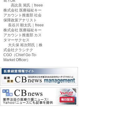
花 代表
高比良 篤氏｜freee
株式会社 医療福祉キー
アカウント推進部 社会
保障政策アナリスト
長谷川 順太氏｜freee
株式会社 医療福祉キー
アカウント推進部 カス
タマーサクセス
大久保 裕次郎氏｜株
式会社クラシテク
CGO（Chief Go-To-
Market Officer）