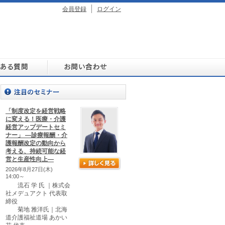
会員登録
ログイン
「制度改定を経営戦略
に変える！医療・介護
経営アップデートセミ
ナー」 ―診療報酬・介
護報酬改定の動向から
考える、持続可能な経
営と生産性向上―
2026年8月27日(木)
14:00～
流石 学 氏 ｜株式会
社メデュアクト 代表取
締役
菊地 雅洋氏｜北海
道介護福祉道場 あかい