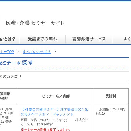
ナーTOP
>
すべてのカテゴリ
>
てのカテゴリ
催日時
セミナー名／講師
受講料
開催地
年11月20
一般価格：25,000円
【PT協会共催セミナー】理学療法士のため
）9:30開
(税込)
のモチベーション・マネジメント
:00開
坪田 康佑（つぼた・こうすけ） 株式会社
7:00終
どこでも 代表取締役
定
※セミナーの開催は終了しました。