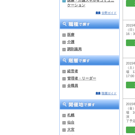
医療・介護スキル＆コミュニ
ケーション
分野ガイド
2015
（日）
16：3
医療
介護
調剤薬局
2015
（土）
経営者
場 13
17:00
管理者・リーダー
全職員
階層ガイド
2015
（金）
場 10
札幌
演 1
了予
仙台
大宮