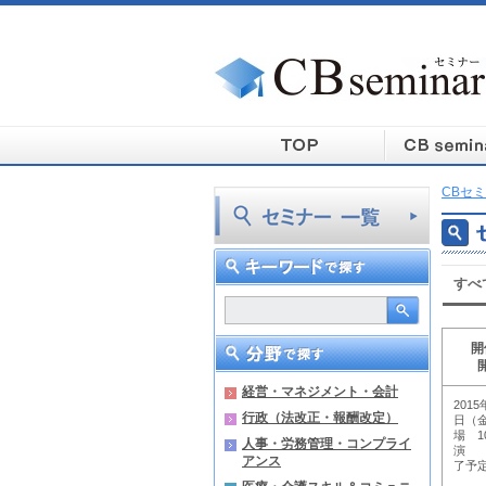
CBセミ
すべ
開
経営・マネジメント・会計
2015
行政（法改正・報酬改定）
日（金
場 10
人事・労務管理・コンプライ
演 1
アンス
了予