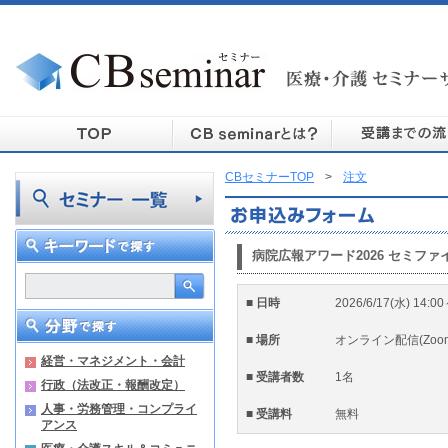
CBセミナーTOP
>
注文
病院広報アワード2026 セミフ
■ 日時
2026/6/17(水) 14:0
■ 場所
オンライン配信(Zoo
経営・マネジメント・会計
■ 受講者数
1名
行政（法改正・報酬改定）
人事・労務管理・コンプライ
■ 受講料
無料
アンス