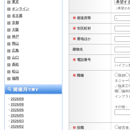
東京
（希望さ
オンライン
名古屋
※
都道府県
京都
※
市区町村
大阪
神戸
※
番地ほか
岡山
建物名
広島
山口
※
電話番号
高松
ハイフン
松山
※
職種
医師
福岡
ネジャー
／臨床工
職
歯科
インフラ
・
2026/09
・
2026/08
その他：
・
2026/06
・
2026/05
・
2026/03
・
2026/02
※
役職
経営者