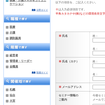
医療・介護スキル＆コミュニ
以下の項目を、ご記入ください。
ケーション
※
は入力必須項目です。
分野ガイド
半角カタカナや(株)などの環境依存文
医療
介護
※
氏名
姓：
調剤薬局
名：
経営者
管理者・リーダー
※
氏名（カナ）
姓：
全職員
階層ガイド
名：
※
メールアドレス
札幌
仙台
セミナー情報の
今後セミ
ご案内
メールで
大宮