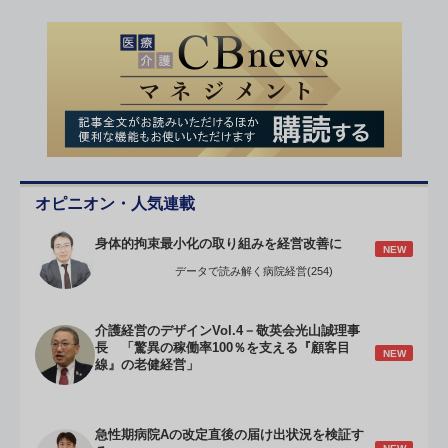
オピニオン・人気連載
身体的拘束最小化の取り組みを経営改善に
NEW
データで読み解く病院経営(254)
介護経営のデザインVol.4－敬英会光山誠理事
長 「驚異の稼働率100％を支える『顧客目
NEW
線』の老健経営」
急性期病院Aの改定直後の届け出状況を検証す