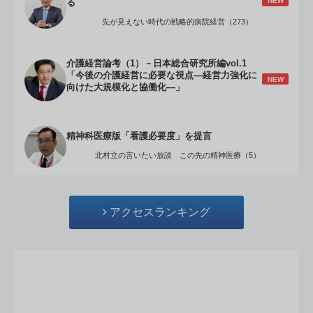
NEW
る
先が見えない時代の戦略的病院経営（273）
介護経営論考（1）－日本総合研究所編vol.1
「今後の介護経営に必要な視点―経営力強化に
NEW
向けた大規模化と協働化―」
精神科医療版「看護必要度」を提言
北村立の言いたい放談 この先の精神医療（5）
アクセスランキング