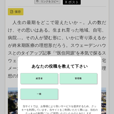
X ポスト
リンクをコピー
保存
人生の最期をどこで迎えたいか－。人の数だ
け、その思いはある。生まれ育った地域、自宅、
病院…。その人が望む形に、いかに寄り添えるか
が終末期医療の理想形だろう。スウェーデンハウ
スとのタイアップ記事「“医住同源”を本気で探るス
ウェーデンハウス」の最終話では、医師と住宅
あなたの役職を教えて下さい
メーカー・スウェーデンハウスが協働し、この理
想の形に近づこうと奔走する姿を追った。
経営者
管理職
一般
当サイトでは、お客様により良いサービスを提供するため、クッ
キーを利用しています。当サイトをご利用いただく際には、当社の
クッキーの利用について同意いただいたものとみなします。