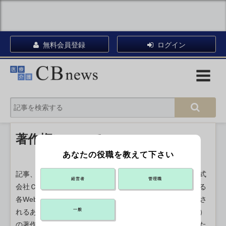
無料会員登録
ログイン
著作権について
あなたの役職を教えて下さい
記事、写真、表、イラスト、グラフ、動画、音声など、株式
経営者
管理職
会社ＣＢヘルスケア（以下「当社」といいます）が運営する
各Webサイト及び当社が配信するメールマガジン等で提供さ
一般
れるあらゆる形の著作物（以下「コンテンツ」といいます）
の著作権は、当社または講師、寄稿者等当社が許諾を受けた