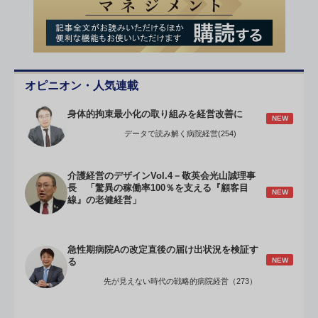
オピニオン・人気連載
身体的拘束最小化の取り組みを経営改善に
NEW
データで読み解く病院経営(254)
介護経営のデザインVol.4－敬英会光山誠理事
長 「驚異の稼働率100％を支える『顧客目
NEW
線』の老健経営」
急性期病院Aの改定直後の届け出状況を検証す
NEW
る
先が見えない時代の戦略的病院経営（273）