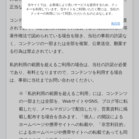
当サイトでは、お客様により良いサービスを提供するため、クッ
正当な権利を持つ第三者に帰属しています。
キーを利用しています。当サイトをご利用いただく際には、当社の
クッキーの利用について同意いただいたものとみなします。
コンテンツは、日本国の著作権法及び国際条約によって保護
無回答
されており、私的使用の範囲での複製（著作権法第30条）等
著作権法で認められている場合を除き、当社の事前の許諾な
く、コンテンツの一部または全部を複製、公衆送信、翻案す
る行為は禁止されています。
私的利用の範囲を超えるご利用の場合は、当社の許諾が必要
であり、有料となりますので、コンテンツを利用する場合
は、事前に当社までお問い合わせください。
※「私的利用の範囲を超えるご利用」には、コンテンツ
の一部または全部を、WebサイトやSNS、ブログ等に転
載したり、メールマガジンで配信したり、営業資料に掲
載し配布する場合を含みます。「個人」の開設による
ホームページや携帯サイトへの転載や、「非営利目的」
によるホームページや携帯サイトへの転載であっても同