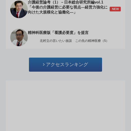
介護経営論考（1）－日本総合研究所編vol.1
「今後の介護経営に必要な視点―経営力強化に
NEW
向けた大規模化と協働化―」
精神科医療版「看護必要度」を提言
北村立の言いたい放談 この先の精神医療（5）
アクセスランキング