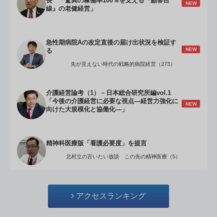
長 「驚異の稼働率100％を支える『顧客目
NEW
線』の老健経営」
急性期病院Aの改定直後の届け出状況を検証す
NEW
る
先が見えない時代の戦略的病院経営（273）
介護経営論考（1）－日本総合研究所編vol.1
「今後の介護経営に必要な視点―経営力強化に
NEW
向けた大規模化と協働化―」
精神科医療版「看護必要度」を提言
北村立の言いたい放談 この先の精神医療（5）
アクセスランキング