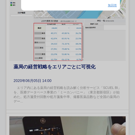
無回答
薬局の経営戦略をエリアごとに可視化
2020年06月05日 14:00
エリア内にある薬局の経営戦略を読み解く分析サービス「SCUEL BI」
を、医療データベース事業の「ミーカンパニー」（東京都新宿区）が始
めた。処方箋受付回数や処方箋集中率、備蓄医薬品数など全国の薬局の
デー...