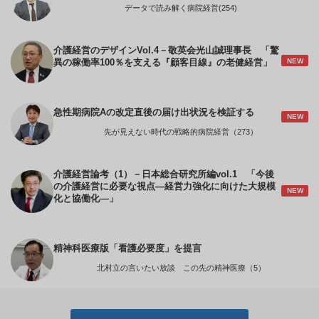
データで読み解く病院経営(254)
介護経営のデザインVol.4－敬英会光山誠理事長 「驚
NEW
異の稼働率100％を支える『顧客目線』の老健経営」
急性期病院Aの改定直後の届け出状況を検証する
NEW
先が見えない時代の戦略的病院経営（273）
介護経営論考（1）－日本総合研究所編vol.1 「今後
の介護経営に必要な視点―経営力強化に向けた大規模
NEW
化と協働化―」
精神科医療版「看護必要度」を提言
北村立の言いたい放談 この先の精神医療（5）