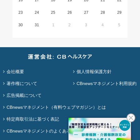
16
17
18
19
20
21
22
23
24
25
26
27
28
29
30
31
1
2
3
4
5
会社概要
個人情報保護方針
著作権について
CBnewsマネジメント利用規約
広告掲載について
CBnewsマネジメント（有料ウェブマガジン）とは
特定商取引法に基づく表記
CBnewsマネジメントのよくある質問