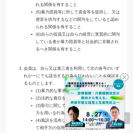
れる関係を有すること
(5)暴力団員等に対して資金等を提供し、又は
便宜を供与するなどの関与をしていると認め
られる関係を有すること
(6)自らの役員又は自らの経営に実質的に関与
している者が暴力団員等と社会的に非難され
るべき関係を有すること
会員は、自ら又は第三者を利用して次の各号のいず
れか一にでも該当する行為を行わないことを保証す
るものとします。
(1)暴力的な要求行為
(2)法的な責任を超えた不当な要求行為
(3)取引に関して、脅迫的な言動をし、又は暴
力を用いる行為
(4)風説を流布し、偽計を用い又は威力を用い
て相手方の信用を毀損し、又は相手方の業務