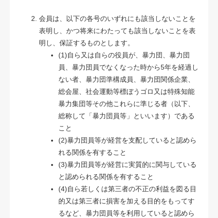
会員は、以下の各号のいずれにも該当しないことを
表明し、かつ将来にわたっても該当しないことを表
明し、保証するものとします。
(1)自ら又は自らの役員が、暴力団、暴力団
員、暴力団員でなくなった時から5年を経過し
ない者、暴力団準構成員、暴力団関係企業、
総会屋、社会運動等標ぼうゴロ又は特殊知能
暴力集団等その他これらに準じる者（以下、
総称して「暴力団員等」といいます）である
こと
(2)暴力団員等が経営を支配していると認めら
れる関係を有すること
(3)暴力団員等が経営に実質的に関与している
と認められる関係を有すること
(4)自ら若しくは第三者の不正の利益を図る目
的又は第三者に損害を加える目的をもってす
るなど、暴力団員等を利用していると認めら