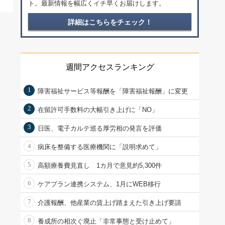
ト。最新情報を幅広くイチ早くお届けします。
詳細はこちらをチェック！
週間アクセスランキング
1
障害福祉サービス等報酬を「障害福祉報酬」に変更
2
在留許可手数料の大幅引き上げに「NO」
3
日医、電子カルテ巡る厚労相の発言を評価
4
病床を整備する医療機関に「説明求めて」
5
高額療養費見直し 1カ月で意見約5,300件
6
ケアプラン連携システム、1月にWEB移行
7
介護報酬、他産業の賃上げ踏まえた引き上げ要請
8
養成所の相次ぐ廃止「非常事態と受け止めて」