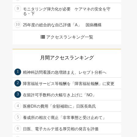
9
モニタリング弾力化が必要 ケアマネの安全を守
る・下
10
25年度の総合的な自己評価「A」 国病機構
アクセスランキング一覧
月間アクセスランキング
1
精神科訪問看護の急増踏まえ、レセプト分析へ
2
障害福祉サービス等報酬を「障害福祉報酬」に変更
3
在留許可手数料の大幅引き上げに「NO」
4
医療DXの費用「全額補助に」日医長島氏
5
養成所の相次ぐ廃止「非常事態と受け止めて」
6
日医、電子カルテ巡る厚労相の発言を評価