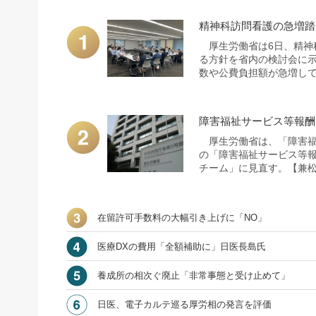
精神科訪問看護の急増踏
厚生労働省は6日、精神
る方針を省内の検討会に
数や公費負担額が急増してい
障害福祉サービス等報酬
厚生労働省は、「障害福
の「障害福祉サービス等
チーム」に見直す。【兼
在留許可手数料の大幅引き上げに「NO」
医療DXの費用「全額補助に」日医長島氏
養成所の相次ぐ廃止「非常事態と受け止めて」
日医、電子カルテ巡る厚労相の発言を評価