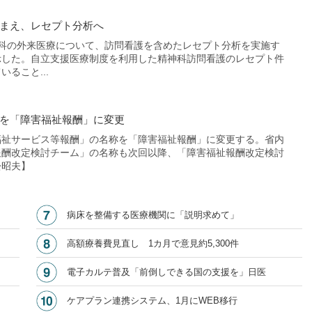
まえ、レセプト分析へ
科の外来医療について、訪問看護を含めたレセプト分析を実施す
示した。自立支援医療制度を利用した精神科訪問看護のレセプト件
ること...
を「障害福祉報酬」に変更
祉サービス等報酬」の名称を「障害福祉報酬」に変更する。省内
報酬改定検討チーム」の名称も次回以降、「障害福祉報酬改定検討
松昭夫】
病床を整備する医療機関に「説明求めて」
高額療養費見直し 1カ月で意見約5,300件
電子カルテ普及「前倒しできる国の支援を」日医
ケアプラン連携システム、1月にWEB移行