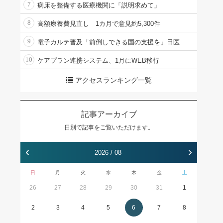
7
病床を整備する医療機関に「説明求めて」
8
高額療養費見直し 1カ月で意見約5,300件
9
電子カルテ普及「前倒しできる国の支援を」日医
10
ケアプラン連携システム、1月にWEB移行
アクセスランキング一覧
記事アーカイブ
日別で記事をご覧いただけます。
‹
›
2026 / 08
日
月
火
水
木
金
土
26
27
28
29
30
31
1
2
3
4
5
6
7
8