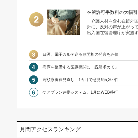
在留許可手数料の大幅引
介護人材を含む在留外国
針に、反対の声が上がって
出入国在留管理庁が実施する
日医、電子カルテ巡る厚労相の発言を評価
病床を整備する医療機関に「説明求めて」
高額療養費見直し 1カ月で意見約5,300件
ケアプラン連携システム、1月にWEB移行
月間アクセスランキング