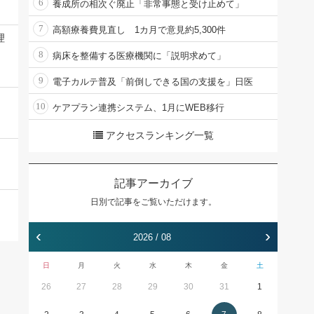
6
養成所の相次ぐ廃止「非常事態と受け止めて」
7
高額療養費見直し 1カ月で意見約5,300件
理
8
病床を整備する医療機関に「説明求めて」
9
電子カルテ普及「前倒しできる国の支援を」日医
10
ケアプラン連携システム、1月にWEB移行
アクセスランキング一覧
記事アーカイブ
日別で記事をご覧いただけます。
‹
›
2026 / 08
日
月
火
水
木
金
土
26
27
28
29
30
31
1