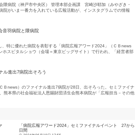
会隈病院（神戸市中央区） 管理本部企画課 宮崎沙耶加（みやざき・
病院がいま一番力を入れている広報活動が、インスタグラムでの情報
会音羽病院と隈病院
特に優れた病院を表彰する「病院広報アワード2024」（ＣＢnews
ダンホスピタルショウ（会場＝東京ビッグサイト）で⾏われ、「経営者部
イナル進出7病院出そろう
ＣＢnews）のファイナル進出7病院が28日、出そろった。セミファイナ
れ、熊本県の社会福祉法人恩賜財団済生会熊本病院が「広報担当－その他
ァ
「病院広報アワード2024」セミファイナルイベント 27から
日間