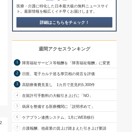
医療・介護に特化した日本最大級の無料ニュースサイ
ト。最新情報を幅広くイチ早くお届けします。
詳細はこちらをチェック！
週間アクセスランキング
1
障害福祉サービス等報酬を「障害福祉報酬」に変更
2
日医、電子カルテ巡る厚労相の発言を評価
3
高額療養費見直し 1カ月で意見約5,300件
4
在留許可手数料の大幅引き上げに「NO」
5
病床を整備する医療機関に「説明求めて」
6
ケアプラン連携システム、1月にWEB移行
2
7
介護報酬、他産業の賃上げ踏まえた引き上げ要請