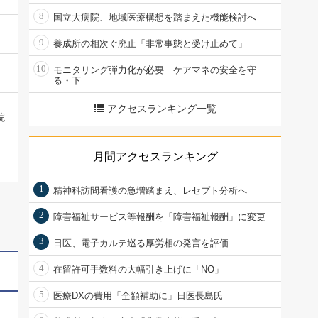
8
国立大病院、地域医療構想を踏まえた機能検討へ
9
養成所の相次ぐ廃止「非常事態と受け止めて」
10
モニタリング弾力化が必要 ケアマネの安全を守
る・下
アクセスランキング一覧
院
月間アクセスランキング
1
精神科訪問看護の急増踏まえ、レセプト分析へ
2
障害福祉サービス等報酬を「障害福祉報酬」に変更
3
日医、電子カルテ巡る厚労相の発言を評価
4
在留許可手数料の大幅引き上げに「NO」
5
医療DXの費用「全額補助に」日医長島氏