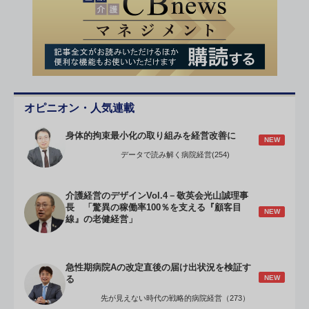
オピニオン・人気連載
身体的拘束最小化の取り組みを経営改善に
NEW
データで読み解く病院経営(254)
介護経営のデザインVol.4－敬英会光山誠理事
長 「驚異の稼働率100％を支える『顧客目
NEW
線』の老健経営」
急性期病院Aの改定直後の届け出状況を検証す
NEW
る
先が見えない時代の戦略的病院経営（273）