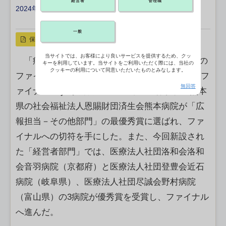
経営者
管理職
2024年06月28日 19:00
X ポスト
リンクをコピー
一般
保存
当サイトでは、お客様により良いサービスを提供するため、クッ
「病院広報アワード2024」（主催ＣＢnews）の
キーを利用しています。当サイトをご利用いただく際には、当社の
クッキーの利用について同意いただいたものとみなします。
ファイナル進出7病院が28日、出そろった。セミフ
無回答
ァイナルDay2が同日にオンラインで行われ、熊本
県の社会福祉法人恩賜財団済生会熊本病院が「広
報担当－その他部門」の最優秀賞に選ばれ、ファ
イナルへの切符を手にした。また、今回新設され
た「経営者部門」では、医療法人社団洛和会洛和
会音羽病院（京都府）と医療法人社団登豊会近石
病院（岐阜県）、医療法人社団尽誠会野村病院
（富山県）の3病院が優秀賞を受賞し、ファイナル
へ進んだ。