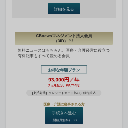
詳細を見る
CBnewsマネジメント法人会員
（3ID）
※1
無料ニュースはもちろん、医療・介護経営に役立つ
有料記事もすべて読める会員
お得な年額プラン
93,000円／年
（1ヵ月あたり 約7,700円）
[支払方法]
クレジットカード払い／銀行振込
医療・介護に従事される方
手続きへ進む
（開始月無料）
※2