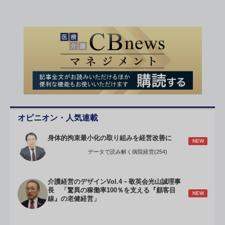
オピニオン・人気連載
身体的拘束最小化の取り組みを経営改善に
NEW
データで読み解く病院経営(254)
介護経営のデザインVol.4－敬英会光山誠理事
長 「驚異の稼働率100％を支える『顧客目
NEW
線』の老健経営」