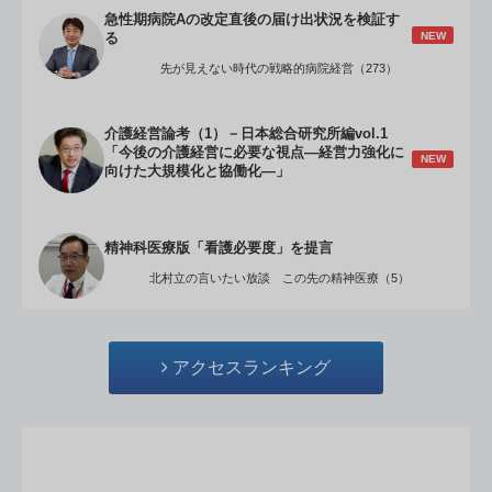
急性期病院Aの改定直後の届け出状況を検証す
NEW
る
先が見えない時代の戦略的病院経営（273）
介護経営論考（1）－日本総合研究所編vol.1
「今後の介護経営に必要な視点―経営力強化に
NEW
向けた大規模化と協働化―」
精神科医療版「看護必要度」を提言
北村立の言いたい放談 この先の精神医療（5）
アクセスランキング