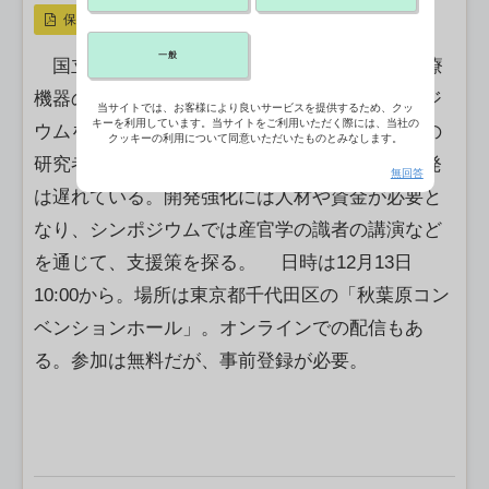
保存
一般
国立がん研究センターは12月、がん新薬・医療
機器の開発インフラ支援などをテーマにシンポジ
当サイトでは、お客様により良いサービスを提供するため、クッ
キーを利用しています。当サイトをご利用いただく際には、当社の
ウムを開催する。日本のアカデミア（大学などの
クッキーの利用について同意いただいたものとみなします。
研究者）やベンチャーでの創薬・医療機器の開発
無回答
は遅れている。開発強化には人材や資金が必要と
なり、シンポジウムでは産官学の識者の講演など
を通じて、支援策を探る。 日時は12月13日
10:00から。場所は東京都千代田区の「秋葉原コン
ベンションホール」。オンラインでの配信もあ
る。参加は無料だが、事前登録が必要。