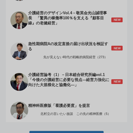
介護経営のデザインVol.4－敬英会光山誠理事
長 「驚異の稼働率100％を支える『顧客目
NEW
線』の老健経営」
急性期病院Aの改定直後の届け出状況を検証す
NEW
る
先が見えない時代の戦略的病院経営（273）
介護経営論考（1）－日本総合研究所編vol.1
「今後の介護経営に必要な視点―経営力強化に
NEW
向けた大規模化と協働化―」
精神科医療版「看護必要度」を提言
北村立の言いたい放談 この先の精神医療（5）