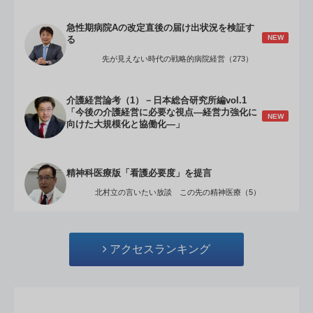
急性期病院Aの改定直後の届け出状況を検証す
NEW
る
先が見えない時代の戦略的病院経営（273）
介護経営論考（1）－日本総合研究所編vol.1
「今後の介護経営に必要な視点―経営力強化に
NEW
向けた大規模化と協働化―」
精神科医療版「看護必要度」を提言
北村立の言いたい放談 この先の精神医療（5）
アクセスランキング