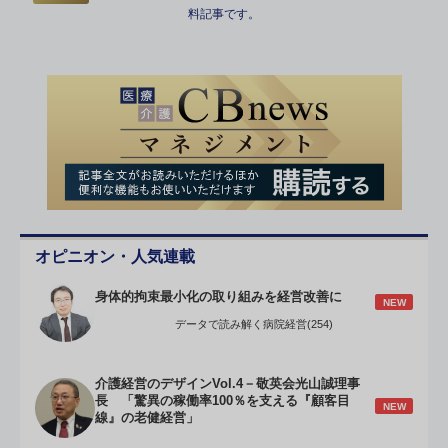
料記事です。
オピニオン・人気連載
身体的拘束最小化の取り組みを経営改善に
NEW
データで読み解く病院経営(254)
介護経営のデザインVol.4－敬英会光山誠理事
長 「驚異の稼働率100％を支える『顧客目
NEW
線』の老健経営」