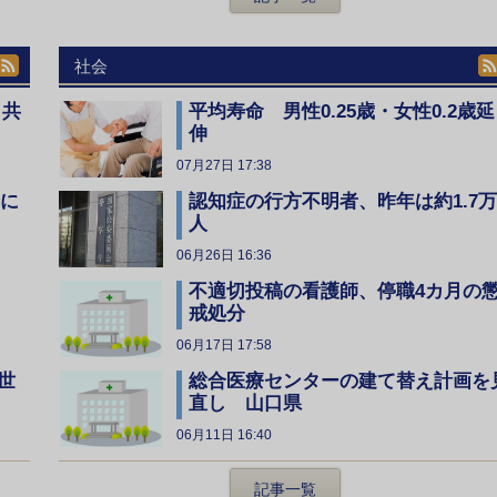
社会
、共
平均寿命 男性0.25歳・女性0.2歳延
伸
07月27日 17:38
全に
認知症の行方不明者、昨年は約1.7万
人
06月26日 16:36
不適切投稿の看護師、停職4カ月の
戒処分
06月17日 17:58
総合医療センターの建て替え計画を
世
直し 山口県
06月11日 16:40
記事一覧