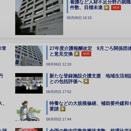
看護など人材不足分野の就職
件数、目標未達
NEW
08月06日 16:10
非常
27年度介護報酬改定 9月ごろ関係団
と意見交換
NEW
08月06日 12:10
円
新たな登録施設介護支援 地域生活相
との包括評価へ
08月05日 17:52
ス、
特養などの大規模修繕、補助要件緩和
要請
08月05日 17:44
を評
全国の熱中症救急搬送者数、前週比半