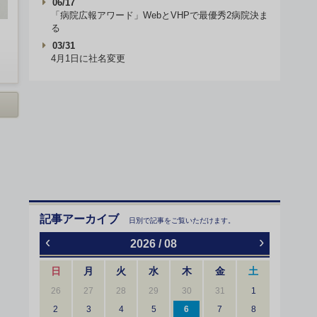
06/17
「病院広報アワード」WebとVHPで最優秀2病院決ま
る
03/31
4月1日に社名変更
記事アーカイブ
日別で記事をご覧いただけます。
‹
›
2026 / 08
日
月
火
水
木
金
土
26
27
28
29
30
31
1
2
3
4
5
6
7
8