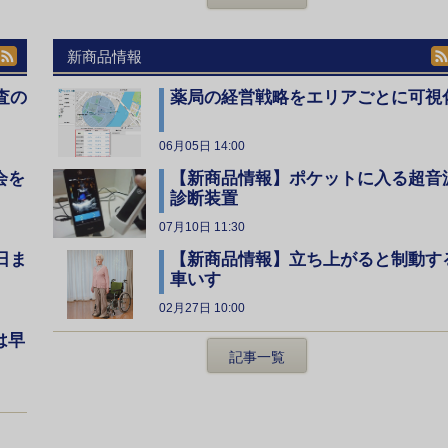
新商品情報
査の
薬局の経営戦略をエリアごとに可視
06月05日 14:00
会を
【新商品情報】ポケットに入る超音
診断装置
07月10日 11:30
日ま
【新商品情報】立ち上がると制動す
車いす
02月27日 10:00
は早
記事一覧