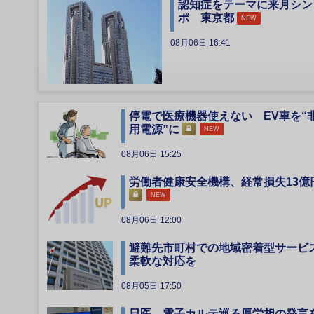
認知症をテーマに来月シン
ポ 東京都
NEW
08月06日 16:41
停電で医療機器使えない EV車を“
用電源”に
NEW
08月06日 15:25
労働者健康安全機構、経常損失13億
NEW
08月06日 12:00
避難先市町村での地域密着型サービ
柔軟な対応を
08月05日 17:50
日医、電子カルテ巡る厚労相の発言