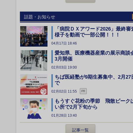
話題・お知らせ
「病院ＤＸアワード2026」最終審
様子を動画で一部公開！！！
04月17日 18:46
愛知県、医療機器産業の展示商談
3月開催
02月03日 19:00
ちば医経塾が9期生募集中、2月27
で
02月02日 11:55
PR
もうすぐ花粉の季節 飛散ピーク
い所で2月下旬から
01月28日 13:40
記事一覧