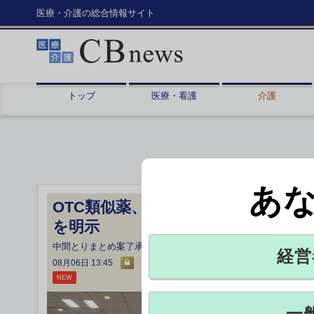
医療・介護の総合情報サイト
トップ
医療・看護
介護
あ
OTC類似薬、追加負担求めない範囲
を明示
中間とりまとめ案了承 厚労省検討会
経営
08月06日 13:45
NEW
一