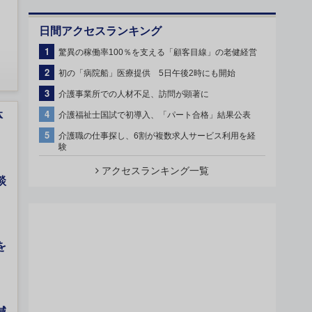
日間アクセスランキング
1
驚異の稼働率100％を支える「顧客目線」の老健経営
2
初の「病院船」医療提供 5日午後2時にも開始
3
介護事業所での人材不足、訪問が顕著に
4
体
介護福祉士国試で初導入、「パート合格」結果公表
5
介護職の仕事探し、6割が複数求人サービス利用を経
験
アクセスランキング一覧
談
を
減