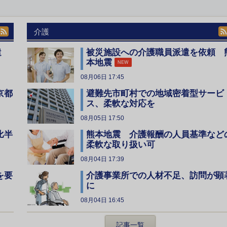
介護
遣
被災施設への介護職員派遣を依頼 
本地震
NEW
08月06日 17:45
京都
避難先市町村での地域密着型サービ
ス、柔軟な対応を
08月05日 17:50
比半
熊本地震 介護報酬の人員基準など
柔軟な取り扱い可
08月04日 17:39
を要
介護事業所での人材不足、訪問が顕
に
08月04日 16:45
記事一覧