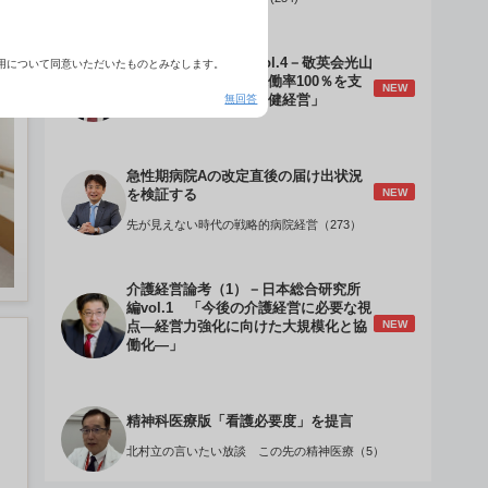
介護経営のデザインVol.4－敬英会光山
用について同意いただいたものとみなします。
誠理事長 「驚異の稼働率100％を支
NEW
無回答
える『顧客目線』の老健経営」
急性期病院Aの改定直後の届け出状況
NEW
を検証する
先が見えない時代の戦略的病院経営（273）
介護経営論考（1）－日本総合研究所
編vol.1 「今後の介護経営に必要な視
NEW
点―経営力強化に向けた大規模化と協
働化―」
精神科医療版「看護必要度」を提言
北村立の言いたい放談 この先の精神医療（5）