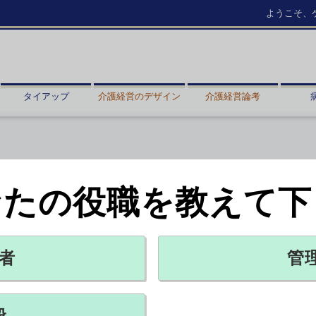
ようこそ、
タイアップ
介護経営のデザイン
介護経営論考
なたの役職を教えて下
国立大病院、地域医療構想を踏まえ
機能検討へ
施設の適正規模も 文科省会議
者
管
08月06日 15:50
NEW
般