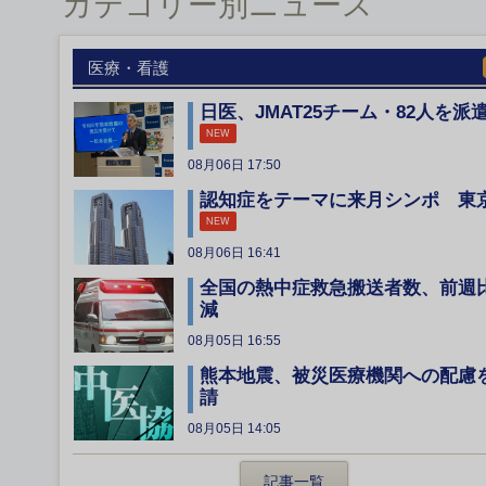
カテゴリー別ニュース
医療・看護
日医、JMAT25チーム・82人を派
NEW
08月06日 17:50
認知症をテーマに来月シンポ 東
NEW
08月06日 16:41
全国の熱中症救急搬送者数、前週
減
08月05日 16:55
熊本地震、被災医療機関への配慮
請
08月05日 14:05
記事一覧