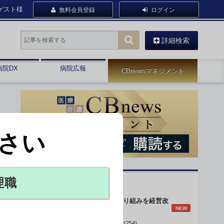
ゲスト様
無料会員登録
ログイン
詳細検索
病院DX
病院広報
CBnewsマネジメント
さい
た
理職
オピニオン・人気連載
身体的拘束最小化の取り組みを経営改
NEW
善に
データで読み解く病院経営(254)