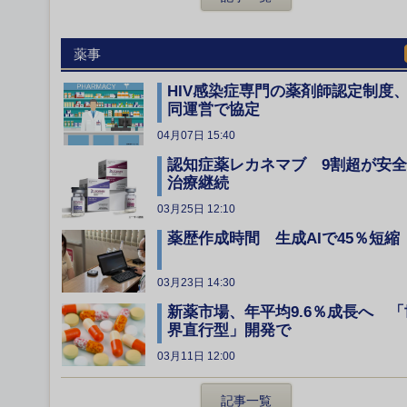
薬事
HIV感染症専門の薬剤師認定制度
同運営で協定
04月07日 15:40
認知症薬レカネマブ 9割超が安
治療継続
03月25日 12:10
薬歴作成時間 生成AIで45％短縮
03月23日 14:30
新薬市場、年平均9.6％成長へ 「
界直行型」開発で
03月11日 12:00
記事一覧