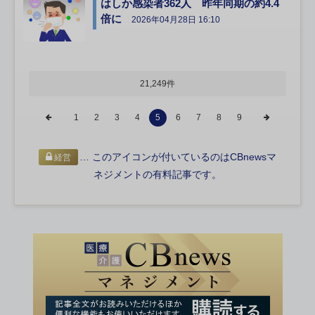
はしか感染者362人 昨年同期の約4.4
倍に
2026年04月28日 16:10
21,249件
1
2
3
4
5
6
7
8
9
… このアイコンが付いているのはCBnewsマ
経営
ネジメントの有料記事です。