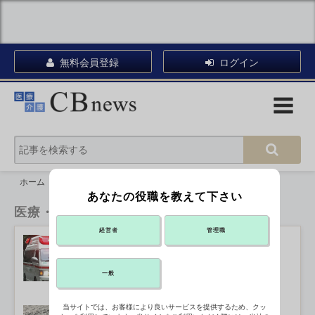
無料会員登録
ログイン
ホーム
医療・看護
あなたの役職を教えて下さい
医療・看護
経営者
管理職
熱中症救急搬送1,012人、岡山県では
死亡者も
2026年05月19日 18:03
一般
当サイトでは、お客様により良いサービスを提供するため、クッ
血管炎薬タブネオス 新規の投与中止