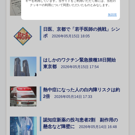
キーを利用しています。当サイトをご利用いただく際には、当社の
を
クッキーの利用について同意いただいたものとみなします。
2026年05月19日 16:57
無回答
日医、京都で「若手医師の挑戦」シン
ポ
2026年05月15日 18:05
はしかのワクチン緊急接種18日開始
東京都
2026年05月15日 17:54
熱中症になった人の白内障リスクは約
2倍
2026年05月14日 17:33
認知症新薬の投与患者2割 副作用の
懸念など障壁に
2026年05月14日 16:48