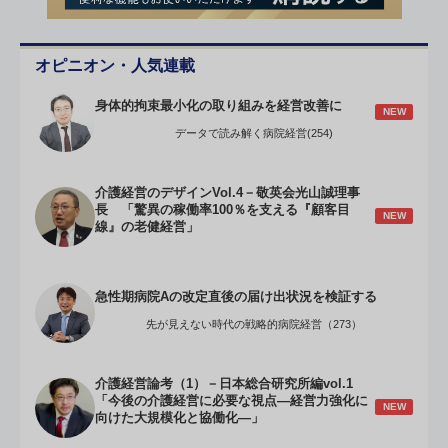
オピニオン・人気連載
身体的拘束最小化の取り組みを経営改善に
NEW
データで読み解く病院経営(254)
介護経営のデザインVol.4－敬英会光山誠理事
長 「驚異の稼働率100％を支える『顧客目
NEW
線』の老健経営」
急性期病院Aの改定直後の届け出状況を検証する
先が見えない時代の戦略的病院経営（273）
介護経営論考（1）－日本総合研究所編vol.1
「今後の介護経営に必要な視点―経営力強化に
NEW
向けた大規模化と協働化―」