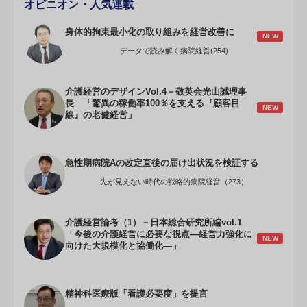
オピニオン・人気連載
身体的拘束最小化の取り組みを経営改善に
NEW
データで読み解く病院経営(254)
介護経営のデザインVol.4－敬英会光山誠理事
長 「驚異の稼働率100％を支える『顧客目
NEW
線』の老健経営」
急性期病院Aの改定直後の届け出状況を検証する
先が見えない時代の戦略的病院経営（273）
介護経営論考（1）－日本総合研究所編vol.1
「今後の介護経営に必要な視点―経営力強化に
NEW
向けた大規模化と協働化―」
精神科医療版「看護必要度」を提言