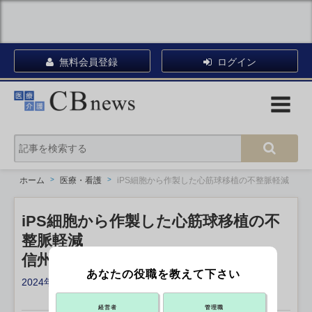
無料会員登録
ログイン
ホーム
医療・看護
iPS細胞から作製した心筋球移植の不整脈軽減
iPS細胞から作製した心筋球移植の不
整脈軽減
信州大や慶應大など
あなたの役職を教えて下さい
2024年04月26日 19:27
X ポスト
リンクをコピー
経営者
管理職