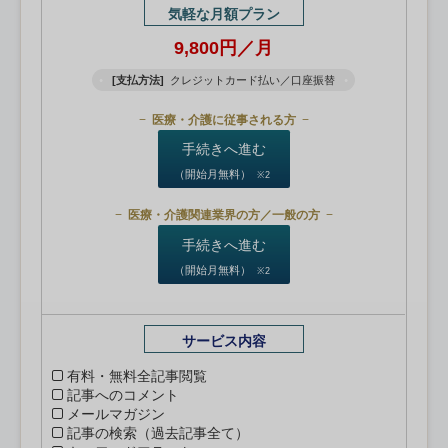
気軽な月額プラン
9,800円／月
[支払方法]
クレジットカード払い／口座振替
医療・介護に従事される方
手続きへ進む
（開始月無料）
※2
医療・介護関連業界の方／一般の方
手続きへ進む
（開始月無料）
※2
サービス内容
有料・無料全記事閲覧
記事へのコメント
メールマガジン
記事の検索（過去記事全て）