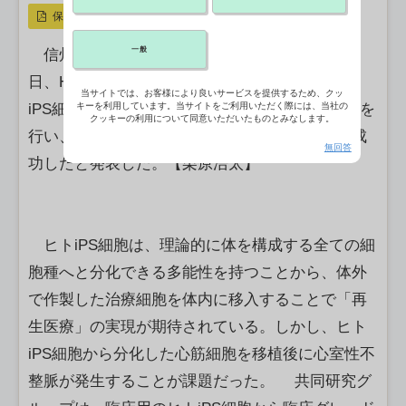
保存
一般
信州大や慶應義塾大などの研究グループは26
日、Heartseed（東京都）との共同研究で、ヒト
当サイトでは、お客様により良いサービスを提供するため、クッ
キーを利用しています。当サイトをご利用いただく際には、当社の
iPS細胞から作製した心筋球移植による心臓再生を
クッキーの利用について同意いただいたものとみなします。
行い、移植後に発生する心室性不整脈の軽減に成
無回答
功したと発表した。【栗原浩太】
ヒトiPS細胞は、理論的に体を構成する全ての細
胞種へと分化できる多能性を持つことから、体外
で作製した治療細胞を体内に移入することで「再
生医療」の実現が期待されている。しかし、ヒト
iPS細胞から分化した心筋細胞を移植後に心室性不
整脈が発生することが課題だった。 共同研究グ